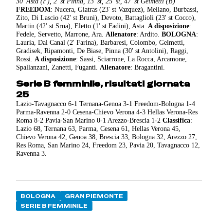
30' Asta (F), 2' st Pinna, 13' st, 25' st, 47' st Gelmetti (B)
FREEDOM
: Nucera, Giatras (23' st Vazquez), Mellano, Burbassi,
Zito, Di Lascio (42' st Bruni), Devoto, Battaglioli (23' st Cocco),
Martin (42' st Srna), Eletto (1' st Fadini), Asta.
A disposizione
:
Fedele, Servetto, Marrone, Ara.
Allenatore
: Ardito.
BOLOGNA
:
Lauria, Dal Canal (2' Farina), Barbaresi, Colombo, Gelmetti,
Gradisek, Ripamonti, De Biase, Pinna (30' st Antolini), Raggi,
Rossi.
A disposizione
: Sassi, Sciarrone, La Rocca, Arcamone,
Spallanzani, Zanetti, Fuganti.
Allenatore
: Bragantini.
Serie B femminile, risultati giornata
25
Lazio-Tavagnacco 6-1 Ternana-Genoa 3-1 Freedom-Bologna 1-4
Parma-Ravenna 2-0 Cesena-Chievo Verona 4-3 Hellas Verona-Res
Roma 8-2 Pavia-San Marino 0-1 Arezzo-Brescia 1-2
Classifica
:
Lazio 68, Ternana 63, Parma, Cesena 61, Hellas Verona 45,
Chievo Verona 42, Genoa 38, Brescia 33, Bologna 32, Arezzo 27,
Res Roma, San Marino 24, Freedom 23, Pavia 20, Tavagnacco 12,
Ravenna 3.
BOLOGNA
GRAN PIEMONTE
SERIE B FEMMINILE