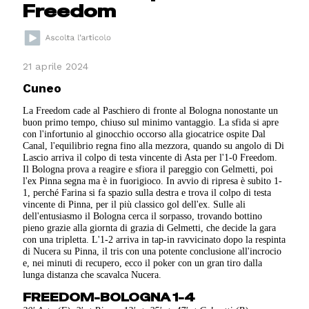
Freedom
21 aprile 2024
Cuneo
La Freedom cade al Paschiero di fronte al Bologna nonostante un
buon primo tempo, chiuso sul minimo vantaggio. La sfida si apre
con l'infortunio al ginocchio occorso alla giocatrice ospite Dal
Canal, l'equilibrio regna fino alla mezzora, quando su angolo di Di
Lascio arriva il colpo di testa vincente di Asta per l'1-0 Freedom.
Il Bologna prova a reagire e sfiora il pareggio con Gelmetti, poi
l'ex Pinna segna ma è in fuorigioco. In avvio di ripresa è subito 1-
1, perché Farina si fa spazio sulla destra e trova il colpo di testa
vincente di Pinna, per il più classico gol dell'ex. Sulle ali
dell'entusiasmo il Bologna cerca il sorpasso, trovando bottino
pieno grazie alla giornta di grazia di Gelmetti, che decide la gara
con una tripletta. L'1-2 arriva in tap-in ravvicinato dopo la respinta
di Nucera su Pinna, il tris con una potente conclusione all'incrocio
e, nei minuti di recupero, ecco il poker con un gran tiro dalla
lunga distanza che scavalca Nucera.
FREEDOM-BOLOGNA 1-4