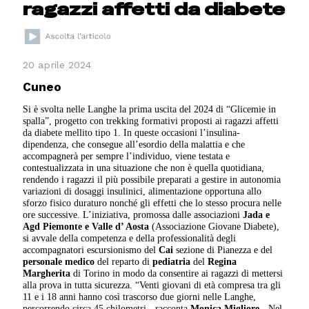
ragazzi affetti da diabete
20 aprile 2024
Cuneo
Si è svolta nelle Langhe la prima uscita del 2024 di “Glicemie in
spalla”, progetto con trekking formativi proposti ai ragazzi affetti
da diabete mellito tipo 1. In queste occasioni l’insulina-
dipendenza, che consegue all’esordio della malattia e che
accompagnerà per sempre l’individuo, viene testata e
contestualizzata in una situazione che non è quella quotidiana,
rendendo i ragazzi il più possibile preparati a gestire in autonomia
variazioni di dosaggi insulinici, alimentazione opportuna allo
sforzo fisico duraturo nonché gli effetti che lo stesso procura nelle
ore successive. L’iniziativa, promossa dalle associazioni
Jada e
Agd Piemonte e Valle d’ Aosta
(Associazione Giovane Diabete),
si avvale della competenza e della professionalità degli
accompagnatori escursionismo del
Cai
sezione di Pianezza e del
personale medico
del reparto di
pediatria
del
Regina
Margherita
di Torino in modo da consentire ai ragazzi di mettersi
alla prova in tutta sicurezza. “Venti giovani di età compresa tra gli
11 e i 18 anni hanno così trascorso due giorni nelle Langhe,
percorrendo circa 45 chilometri - racconta
Monica Migliore
- Nel