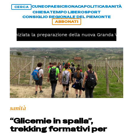
CUNEO
PAESI
CRONACA
POLITICA
SANITÀ
CERCA
CHIESA
TEMPO LIBERO
SPORT
CONSIGLIO REGIONALE DEL PIEMONTE
ABBONATI
volo, iniziata la preparazione della nuova Granda Volley (
sanità
“Glicemie in spalla”,
trekking formativi per