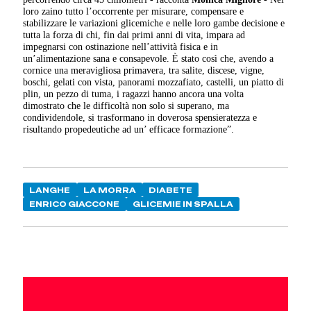
loro zaino tutto l’occorrente per misurare, compensare e
stabilizzare le variazioni glicemiche e nelle loro gambe decisione e
tutta la forza di chi, fin dai primi anni di vita, impara ad
impegnarsi con ostinazione nell’attività fisica e in
un’alimentazione sana e consapevole. È stato così che, avendo a
cornice una meravigliosa primavera, tra salite, discese, vigne,
boschi, gelati con vista, panorami mozzafiato, castelli, un piatto di
plin, un pezzo di tuma, i ragazzi hanno ancora una volta
dimostrato che le difficoltà non solo si superano, ma
condividendole, si trasformano in doverosa spensieratezza e
risultando propedeutiche ad un’ efficace formazione”.
LANGHE
LA MORRA
DIABETE
ENRICO GIACCONE
GLICEMIE IN SPALLA