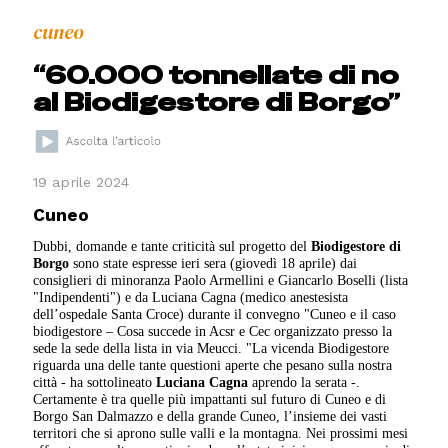
cuneo
“60.000 tonnellate di no
al Biodigestore di Borgo”
19 aprile 2024
Cuneo
Dubbi, domande e tante criticità sul progetto del
Biodigestore di
Borgo
sono state espresse ieri sera (giovedì 18 aprile) dai
consiglieri di minoranza Paolo Armellini e Giancarlo Boselli (lista
"Indipendenti") e da Luciana Cagna (medico anestesista
dell’ospedale Santa Croce) durante il convegno "Cuneo e il caso
biodigestore – Cosa succede in Acsr e Cec organizzato presso la
sede la sede della lista in via Meucci. "La vicenda Biodigestore
riguarda una delle tante questioni aperte che pesano sulla nostra
città - ha sottolineato
Luciana Cagna
aprendo la serata -.
Certamente è tra quelle più impattanti sul futuro di Cuneo e di
Borgo San Dalmazzo e della grande Cuneo, l’insieme dei vasti
territori che si aprono sulle valli e la montagna. Nei prossimi mesi