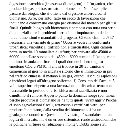
digestione anaerobica (in assenza di ossigeno) dell’organico, che
produce biogas poi trasformato in biometano. Non è semplice
passare dal biogas, che si ottiene dal digestore anaerobico, al
biometano. Avrò, pertanto, fatto un sacco di lavorazioni che
inquinano e consumano energia per ottenere del metano per gli usi
finali. Quindi: biogas più biometano e compost con tutta una serie
di potenziali o reali problemi: pericolo di inquinamento delle
falde; dimensioni e manufatti del progetto. Ci sono ciminiere? E’
necessaria una variante di piano? Occorre vedere la conformità
urbanistica; viabilità: il traffico non è trascurabile. Ogni camion
porta in media 10 tonnellate di rifiuti; per arrivare alle 45000 o
60000 tonnellate servono dai 4500 ai 6000 camion all’anno, come
minimo, in andata e ritorno, i quali durante il loro tragitto
emettono CO2 e PM10; il che si traduce in 20-25 camion e
camioncini al giorno in andata e ritorno che si immettono in più
nel traffico cuneese; il metano è un gas, quindi: rischi di esplosioni
e incidenti legati all'idrogeno solforato. f) Consumo dell’acqua: 5
volte superiore rispetto a una lavorazione di discarica, tema non
trascurabile in periodo di crisi idrica ormai stabilizzata e non
danultimo il rumore. A questo punto la domanda sorge spontanea:
perché produrre il biometano se ha tutti questi “svantaggi”? Perché
ci sono agevolazioni fiscali, attraverso i certificati verdi per
produrre biometano; dalla vendita del biometano si ha un
guadagno economico. Questo non è vietato, né scandaloso in una
logica di mercato, ma è un errore sistemico, rende antieconomiche
le politiche virtuose di riduzione a monte". Dubbi somo stati