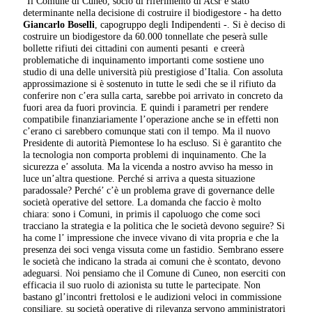
"Il Comune di Cuneo, socio di riferimento di Acsr è stato
determinante nella decisione di costruire il biodigestore - ha detto
Giancarlo Boselli
, capogruppo degli Indipendenti -. Si è deciso di
costruire un biodigestore da 60.000 tonnellate che peserà sulle
bollette rifiuti dei cittadini con aumenti pesanti e creerà
problematiche di inquinamento importanti come sostiene uno
studio di una delle università più prestigiose d’Italia. Con assoluta
approssimazione si è sostenuto in tutte le sedi che se il rifiuto da
conferire non c’era sulla carta, sarebbe poi arrivato in concreto da
fuori area da fuori provincia. E quindi i parametri per rendere
compatibile finanziariamente l’operazione anche se in effetti non
c’erano ci sarebbero comunque stati con il tempo. Ma il nuovo
Presidente di autorità Piemontese lo ha escluso. Si è garantito che
la tecnologia non comporta problemi di inquinamento. Che la
sicurezza e’ assoluta. Ma la vicenda a nostro avviso ha messo in
luce un’altra questione. Perché si arriva a questa situazione
paradossale? Perché’ c’è un problema grave di governance delle
società operative del settore. La domanda che faccio è molto
chiara: sono i Comuni, in primis il capoluogo che come soci
tracciano la strategia e la politica che le società devono seguire? Si
ha come l’ impressione che invece vivano di vita propria e che la
presenza dei soci venga vissuta come un fastidio. Sembrano essere
le società che indicano la strada ai comuni che è scontato, devono
adeguarsi. Noi pensiamo che il Comune di Cuneo, non eserciti con
efficacia il suo ruolo di azionista su tutte le partecipate. Non
bastano gl’incontri frettolosi e le audizioni veloci in commissione
consiliare, su società operative di rilevanza servono amministratori