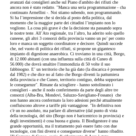
avanzati dai consiglieri anche sul Piano d'ambito dei rifiuti che
ancora non è stato redatto. "Manca una seria programmazione - cha
continuato Armellini -. Noi stiamo subendo, non programmando.
Si ha l’impressione che si decida al posto della politica, dal
momento che la maggior parte dei cittadini l’impianto non lo
vogliono. La cosa più grave è che la decisione sta passando sopra
le nostre teste. All’Ato regionale, tra l’altro, ha aderito solo quello
cuneese, gli altri 3 consorzi della provincia vanno un po’ per conto
loro e manca un soggetto coordinatore e decisore. Quindi succede
che, nel vuoto di politica dei rifiuti, si propone un gigantesco
impianto di digestione anaerobica. Ci troviamo in una città, Borgo,
di 12.000 abitanti (con una influenza sulla città di Cuneo di
56.000) che dovrà smaltire l'immondizia di 50 volte il suo
fabbisogno. E’ un territorio che ha già dato (la discarica è presente
dal 1982) e che dice no al fatto che Borgo diventi la pattumiera
della provincia e che Cuneo, territorio contiguo, debba sopportare
le conseguenze". Rimane da sciogliere - hanno sottolineato i
consiglieri - anche il nodo conferimento da parte degli altre tre
consorzi (Alba-Bra, Mondovì, Saluzzo-Savigliano-Fossano) che
non hanno ancora confermato la loro adesioni perchè attualmente
confluiscono altrove a tariffe più vantaggiose. "In definitiva non
c'è un no assoluto, ma parlare di alternative (dal punto di vista
della tecnologia, del sito (Borgo non è baricentrico in provincia) e
degli investimenti) è cosa buona e giusta. Il Biodigestore è una
grande opportunità, ma il trattamento può essere fatto con due
tecnologie, con fini diversi e conseguenze diverse" hanno ribadito.