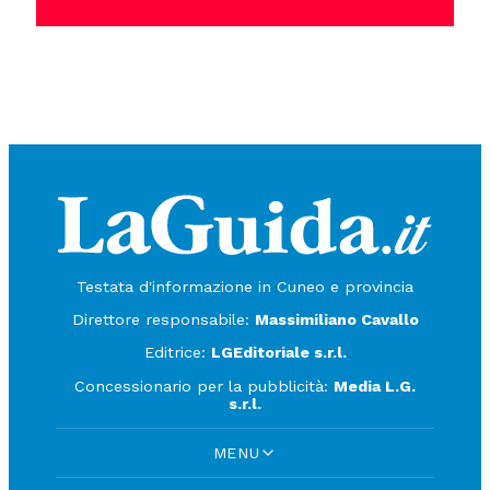
Testata d'informazione in Cuneo e provincia
Direttore responsabile:
Massimiliano Cavallo
Editrice:
LGEditoriale s.r.l.
Concessionario per la pubblicità:
Media L.G.
s.r.l.
MENU