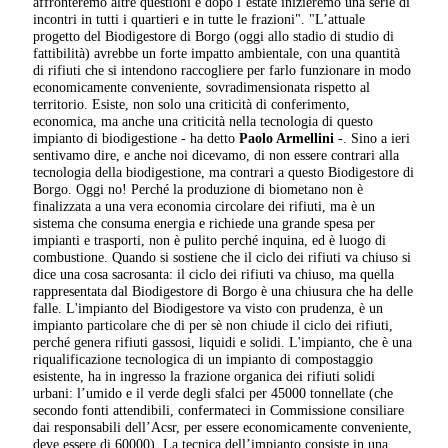
affronteremo altre questioni e dopo l’estate inizieremo una serie di
incontri in tutti i quartieri e in tutte le frazioni". "L’attuale
progetto del Biodigestore di Borgo (oggi allo stadio di studio di
fattibilità) avrebbe un forte impatto ambientale, con una quantità
di rifiuti che si intendono raccogliere per farlo funzionare in modo
economicamente conveniente, sovradimensionata rispetto al
territorio. Esiste, non solo una criticità di conferimento,
economica, ma anche una criticità nella tecnologia di questo
impianto di biodigestione - ha detto
Paolo Armellini
-. Sino a ieri
sentivamo dire, e anche noi dicevamo, di non essere contrari alla
tecnologia della biodigestione, ma contrari a questo Biodigestore di
Borgo. Oggi no! Perché la produzione di biometano non è
finalizzata a una vera economia circolare dei rifiuti, ma è un
sistema che consuma energia e richiede una grande spesa per
impianti e trasporti, non è pulito perché inquina, ed è luogo di
combustione. Quando si sostiene che il ciclo dei rifiuti va chiuso si
dice una cosa sacrosanta: il ciclo dei rifiuti va chiuso, ma quella
rappresentata dal Biodigestore di Borgo è una chiusura che ha delle
falle. L'impianto del Biodigestore va visto con prudenza, è un
impianto particolare che di per sè non chiude il ciclo dei rifiuti,
perché genera rifiuti gassosi, liquidi e solidi. L'impianto, che è una
riqualificazione tecnologica di un impianto di compostaggio
esistente, ha in ingresso la frazione organica dei rifiuti solidi
urbani: l’umido e il verde degli sfalci per 45000 tonnellate (che
secondo fonti attendibili, confermateci in Commissione consiliare
dai responsabili dell’Acsr, per essere economicamente conveniente,
deve essere di 60000). La tecnica dell’impianto consiste in una