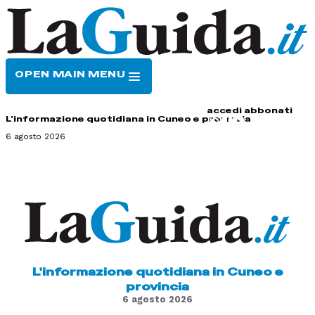
OPEN MAIN MENU
HOME
CONTATTI
accedi
abbonati
L'informazione quotidiana in Cuneo e provincia
6 agosto 2026
L'informazione quotidiana in Cuneo e
provincia
6 agosto 2026