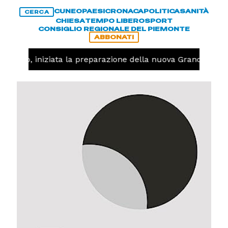
CUNEO
PAESI
CRONACA
POLITICA
SANITÀ
CERCA
CHIESA
TEMPO LIBERO
SPORT
CONSIGLIO REGIONALE DEL PIEMONTE
ABBONATI
llavolo, iniziata la preparazione della nuova Granda Volle