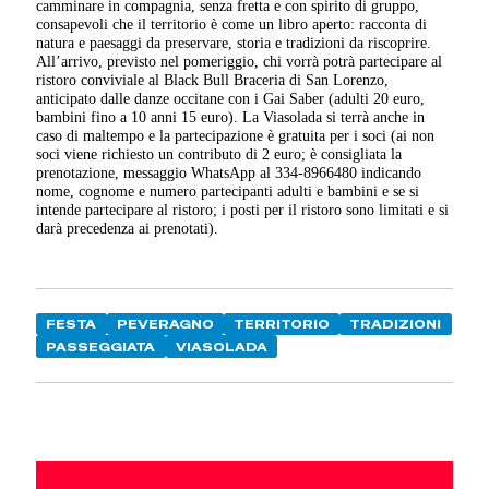
camminare in compagnia, senza fretta e con spirito di gruppo,
consapevoli che il territorio è come un libro aperto: racconta di
natura e paesaggi da preservare, storia e tradizioni da riscoprire.
All’arrivo, previsto nel pomeriggio, chi vorrà potrà partecipare al
ristoro conviviale al Black Bull Braceria di San Lorenzo,
anticipato dalle danze occitane con i Gai Saber (adulti 20 euro,
bambini fino a 10 anni 15 euro). La Viasolada si terrà anche in
caso di maltempo e la partecipazione è gratuita per i soci (ai non
soci viene richiesto un contributo di 2 euro; è consigliata la
prenotazione, messaggio WhatsApp al 334-8966480 indicando
nome, cognome e numero partecipanti adulti e bambini e se si
intende partecipare al ristoro; i posti per il ristoro sono limitati e si
darà precedenza ai prenotati).
FESTA
PEVERAGNO
TERRITORIO
TRADIZIONI
PASSEGGIATA
VIASOLADA