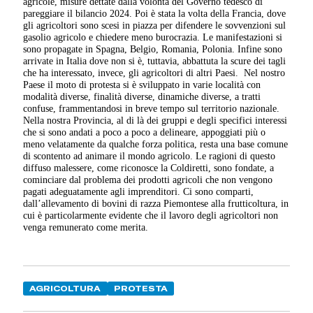
agricole, misure dettate dalla volontà del Governo tedesco di
pareggiare il bilancio 2024. Poi è stata la volta della Francia, dove
gli agricoltori sono scesi in piazza per difendere le sovvenzioni sul
gasolio agricolo e chiedere meno burocrazia. Le manifestazioni si
sono propagate in Spagna, Belgio, Romania, Polonia. Infine sono
arrivate in Italia dove non si è, tuttavia, abbattuta la scure dei tagli
che ha interessato, invece, gli agricoltori di altri Paesi.
Nel nostro
Paese il moto di protesta si è sviluppato in varie località con
modalità diverse, finalità diverse, dinamiche diverse, a tratti
confuse, frammentandosi in breve tempo sul territorio nazionale.
Nella nostra Provincia, al di là dei gruppi e degli specifici interessi
che si sono andati a poco a poco a delineare, appoggiati più o
meno velatamente da qualche forza politica, resta una base comune
di scontento ad animare il mondo agricolo. Le ragioni di questo
diffuso malessere, come riconosce la Coldiretti, sono fondate, a
cominciare dal problema dei prodotti agricoli che non vengono
pagati adeguatamente agli imprenditori. Ci sono comparti,
dall’allevamento di bovini di razza Piemontese alla frutticoltura, in
cui è particolarmente evidente che il lavoro degli agricoltori non
venga remunerato come merita.
AGRICOLTURA
PROTESTA