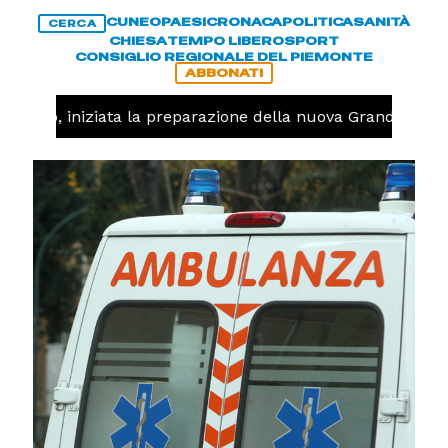
CUNEO
PAESI
CRONACA
POLITICA
SANITÀ
CERCA
CHIESA
TEMPO LIBERO
SPORT
CONSIGLIO REGIONALE DEL PIEMONTE
ABBONATI
lavolo, iniziata la preparazione della nuova Granda Volle