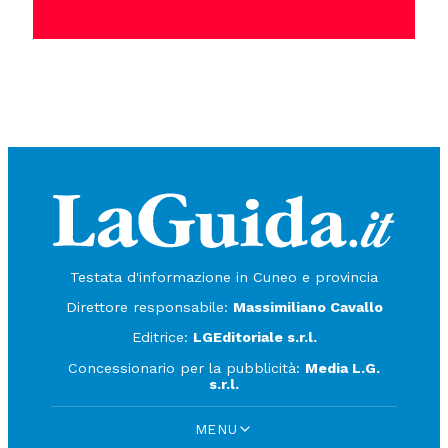
Testata d'informazione in Cuneo e provincia
Direttore responsabile:
Massimiliano Cavallo
Editrice:
LGEditoriale s.r.l.
Concessionario per la pubblicità:
Media L.G.
s.r.l.
MENU