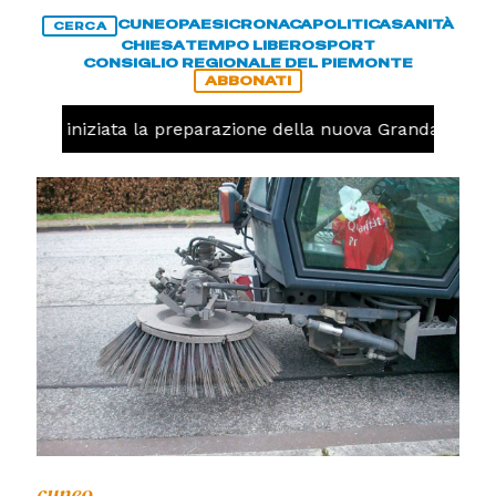
CUNEO
PAESI
CRONACA
POLITICA
SANITÀ
CERCA
CHIESA
TEMPO LIBERO
SPORT
CONSIGLIO REGIONALE DEL PIEMONTE
ABBONATI
avolo, iniziata la preparazione della nuova Granda Volley
cuneo