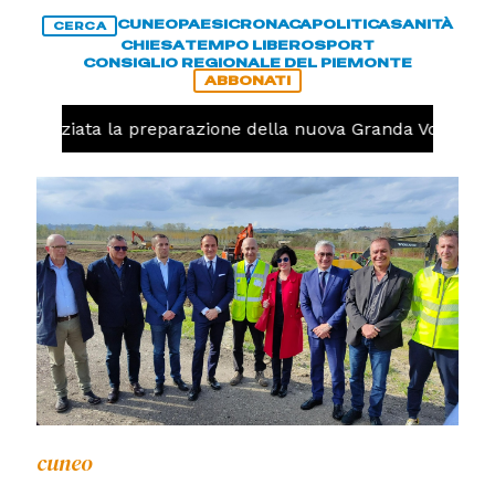
CUNEO
PAESI
CRONACA
POLITICA
SANITÀ
CERCA
CHIESA
TEMPO LIBERO
SPORT
CONSIGLIO REGIONALE DEL PIEMONTE
ABBONATI
lo, iniziata la preparazione della nuova Granda Volley (FO
cuneo