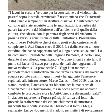
“I lavori in corso a Verduno per la costruzione del viadotto che
passerà sopra la strada provinciale 7 testimoniano che l’autostrada
Asti-Cuneo è sempre più in dirittura d’arrivo. Un intervento per
cui sono già state acquisite tutte le autorizzazioni, a partire dal
parere favorevole del Ministero dell’ambiente e di quello della
cultura, che adesso, con la partenza degli scavi del viadotto, ci
proietta verso la conclusione di tutta l’autostrada. Procediamo
spediti verso l’obiettivo che ci siamo posti e che centreremo di
completare la Asti-Cuneo entro il 2024. La dedicheremo ai nostri
cittadini, che hanno sopportato così a lungo questa situazione”. Lo
ha dichiarato il presidente della Regione Piemonte, Alberto Cirio,
durante il sopralluogo organizzato a Verduno in cui è stato fatto il
punto sui lavori di scavo per la posa dei pali che reggeranno il
nuovo viadotto sulla provinciale 7. “Oggi è un momento
particolarmente significativo che conferma l’efficacia del lavoro di
squadra portato avanti in questi mesi - ha aggiunto l’assessore
regionale alle infrastrutture, Marco Gabusi -. Nel 2019, quando ci
siamo insediati, l’autostrada era bloccata per la mancanza di
finanziamenti e autorizzazioni, ma in poche settimane abbiamo
cambiato le prospettive e ora la Asti-Cuneo sta diventando realtà”.
Il viadotto rappresenta l’opera più significativa del lotto, che
prevede la realizzazione dei cinque chilometri di autostrada
mancanti tra il ponte sospeso di Cherasco e il lotto 2.6b già
realizzato. Lungo 400 metri, il viadotto permetterà di sovrapassare