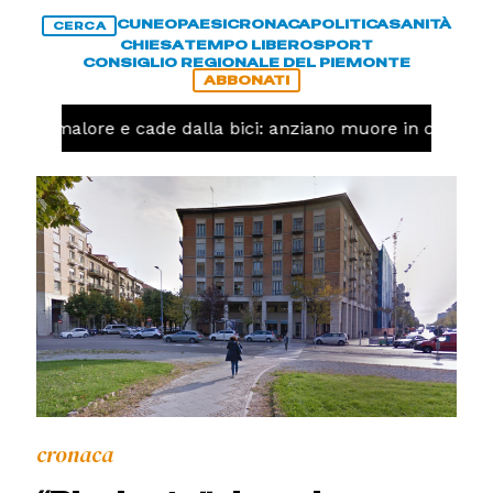
CUNEO
PAESI
CRONACA
POLITICA
SANITÀ
CERCA
CHIESA
TEMPO LIBERO
SPORT
CONSIGLIO REGIONALE DEL PIEMONTE
ABBONATI
 un malore e cade dalla bici: anziano muore in corso Ni
cronaca