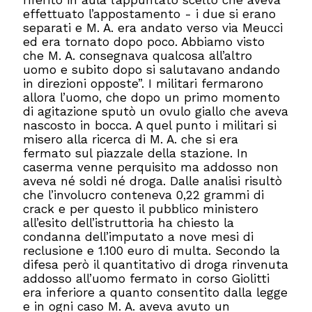
riferito in aula l’appuntato scelto che aveva
effettuato l’appostamento - i due si erano
separati e M. A. era andato verso via Meucci
ed era tornato dopo poco. Abbiamo visto
che M. A. consegnava qualcosa all’altro
uomo e subito dopo si salutavano andando
in direzioni opposte”. I militari fermarono
allora l’uomo, che dopo un primo momento
di agitazione sputò un ovulo giallo che aveva
nascosto in bocca. A quel punto i militari si
misero alla ricerca di M. A. che si era
fermato sul piazzale della stazione. In
caserma venne perquisito ma addosso non
aveva né soldi né droga. Dalle analisi risultò
che l’involucro conteneva 0,22 grammi di
crack e per questo il pubblico ministero
all’esito dell’istruttoria ha chiesto la
condanna dell’imputato a nove mesi di
reclusione e 1.100 euro di multa. Secondo la
difesa però il quantitativo di droga rinvenuta
addosso all’uomo fermato in corso Giolitti
era inferiore a quanto consentito dalla legge
e in ogni caso M. A. aveva avuto un