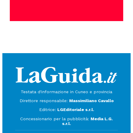
Testata d'informazione in Cuneo e provincia
Direttore responsabile:
Massimiliano Cavallo
Editrice:
LGEditoriale s.r.l.
Concessionario per la pubblicità:
Media L.G.
s.r.l.