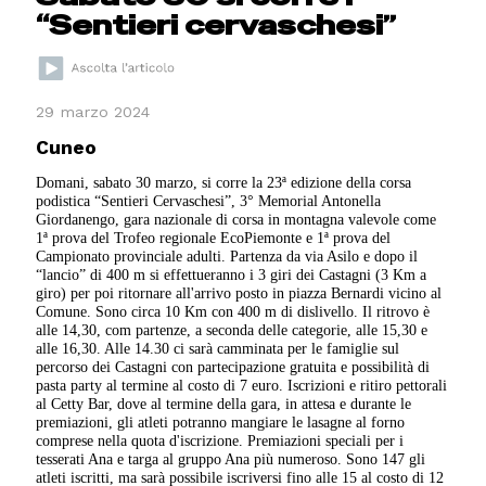
“Sentieri cervaschesi”
29 marzo 2024
Cuneo
Domani, sabato 30 marzo, si corre la 23ª edizione della corsa
podistica “Sentieri Cervaschesi”, 3° Memorial Antonella
Giordanengo, gara nazionale di corsa in montagna valevole come
1ª prova del Trofeo regionale EcoPiemonte e 1ª prova del
Campionato provinciale adulti. Partenza da via Asilo e dopo il
“lancio” di 400 m si effettueranno i 3 giri dei Castagni (3 Km a
giro) per poi ritornare all'arrivo posto in piazza Bernardi vicino al
Comune. Sono circa 10 Km con 400 m di dislivello. Il ritrovo è
alle 14,30, com partenze, a seconda delle categorie, alle 15,30 e
alle 16,30. Alle 14.30 ci sarà camminata per le famiglie sul
percorso dei Castagni con partecipazione gratuita e possibilità di
pasta party al termine al costo di 7 euro. Iscrizioni e ritiro pettorali
al Cetty Bar, dove al termine della gara, in attesa e durante le
premiazioni, gli atleti potranno mangiare le lasagne al forno
comprese nella quota d'iscrizione. Premiazioni speciali per i
tesserati Ana e targa al gruppo Ana più numeroso. Sono 147 gli
atleti iscritti, ma sarà possibile iscriversi fino alle 15 al costo di 12