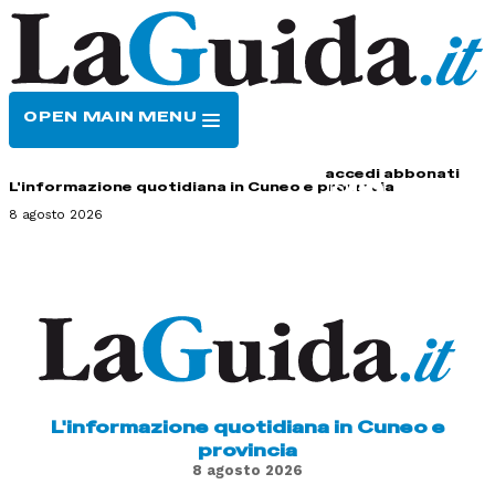
OPEN MAIN MENU
HOME
CONTATTI
accedi
abbonati
L'informazione quotidiana in Cuneo e provincia
8 agosto 2026
L'informazione quotidiana in Cuneo e
provincia
8 agosto 2026