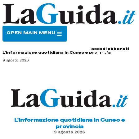
OPEN MAIN MENU
HOME
CONTATTI
accedi
abbonati
L'informazione quotidiana in Cuneo e provincia
9 agosto 2026
L'informazione quotidiana in Cuneo e
provincia
9 agosto 2026