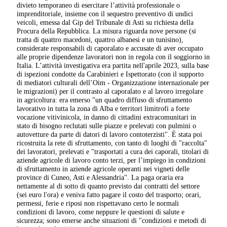
divieto temporaneo di esercitare l’attività professionale o
imprenditoriale, insieme con il sequestro preventivo di undici
veicoli, emessa dal Gip del Tribunale di Asti su richiesta della
Procura della Repubblica. La misura riguarda nove persone (si
tratta di quattro macedoni, quattro albanesi e un tunisino),
considerate responsabili di caporalato e accusate di aver occupato
alle proprie dipendenze lavoratori non in regola con il soggiorno in
Italia. L’attività investigativa era partita nell'aprile 2023, sulla base
di ispezioni condotte da Carabinieri e Ispettorato (con il supporto
di mediatori culturali dell’Oim - Organizzazione internazionale per
le migrazioni) per il contrasto al caporalato e al lavoro irregolare
in agricoltura: era emerso "un quadro diffuso di sfruttamento
lavorativo in tutta la zona di Alba e territori limitrofi a forte
vocazione vitivinicola, in danno di cittadini extracomunitari in
stato di bisogno reclutati sulle piazze e prelevati con pulmini o
autovetture da parte di datori di lavoro contoterzisti". È stata poi
ricostruita la rete di sfruttamento, con tanto di luoghi di "raccolta"
dei lavoratori, prelevati e "trasportati a cura dei caporali, titolari di
aziende agricole di lavoro conto terzi, per l’impiego in condizioni
di sfruttamento in aziende agricole operanti nei vigneti delle
province di Cuneo, Asti e Alessandria". La paga oraria era
nettamente al di sotto di quanto previsto dai contratti del settore
(sei euro l'ora) e veniva fatto pagare il costo del trasporto; orari,
permessi, ferie e riposi non rispettavano certo le normali
condizioni di lavoro, come neppure le questioni di salute e
sicurezza; sono emerse anche situazioni di "condizioni e metodi di