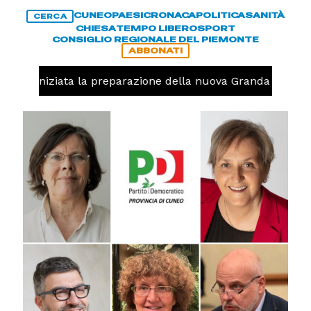
CUNEO
PAESI
CRONACA
POLITICA
SANITÀ
CERCA
CHIESA
TEMPO LIBERO
SPORT
CONSIGLIO REGIONALE DEL PIEMONTE
ABBONATI
volo, iniziata la preparazione della nuova Granda Volley 