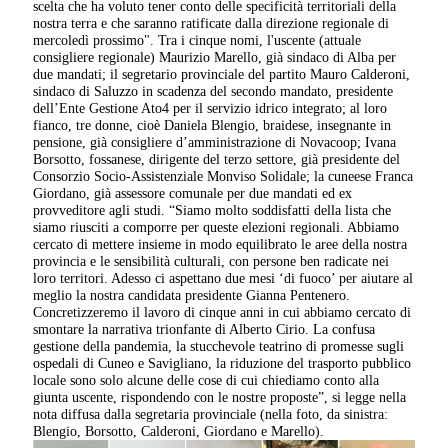
scelta che ha voluto tener conto delle specificità territoriali della
nostra terra e che saranno ratificate dalla direzione regionale di
mercoledì prossimo". Tra i cinque nomi, l'uscente (attuale
consigliere regionale) Maurizio Marello, già sindaco di Alba per
due mandati; il segretario provinciale del partito Mauro Calderoni,
sindaco di Saluzzo in scadenza del secondo mandato, presidente
dell’Ente Gestione Ato4 per il servizio idrico integrato; al loro
fianco, tre donne, cioè Daniela Blengio, braidese, insegnante in
pensione, già consigliere d’amministrazione di Novacoop; Ivana
Borsotto, fossanese, dirigente del terzo settore, già presidente del
Consorzio Socio-Assistenziale Monviso Solidale; la cuneese Franca
Giordano, già assessore comunale per due mandati ed ex
provveditore agli studi. “Siamo molto soddisfatti della lista che
siamo riusciti a comporre per queste elezioni regionali. Abbiamo
cercato di mettere insieme in modo equilibrato le aree della nostra
provincia e le sensibilità culturali, con persone ben radicate nei
loro territori. Adesso ci aspettano due mesi ‘di fuoco’ per aiutare al
meglio la nostra candidata presidente Gianna Pentenero.
Concretizzeremo il lavoro di cinque anni in cui abbiamo cercato di
smontare la narrativa trionfante di Alberto Cirio. La confusa
gestione della pandemia, la stucchevole teatrino di promesse sugli
ospedali di Cuneo e Savigliano, la riduzione del trasporto pubblico
locale sono solo alcune delle cose di cui chiediamo conto alla
giunta uscente, rispondendo con le nostre proposte”, si legge nella
nota diffusa dalla segretaria provinciale (nella foto, da sinistra:
Blengio, Borsotto, Calderoni, Giordano e Marello).