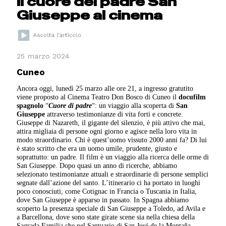
Il cuore del padre San
Giuseppe al cinema
25 marzo 2024
Cuneo
Ancora oggi, lunedì 25 marzo alle ore 21, a ingresso gratutito
viene proposto al Cinema Teatro Don Bosco di Cuneo il
docufilm
spagnolo
“
Cuore di padre
“: un viaggio alla scoperta di
San
Giuseppe
attraverso testimonianze di vita forti e concrete.
Giuseppe di Nazareth, il gigante del silenzio, è più attivo che mai,
attira migliaia di persone ogni giorno e agisce nella loro vita in
modo straordinario. Chi è quest’uomo vissuto 2000 anni fa? Di lui
è stato scritto che era un uomo umile, prudente, giusto e
soprattutto: un padre. Il film è un viaggio alla ricerca delle orme di
San Giuseppe. Dopo quasi un anno di ricerche, abbiamo
selezionato testimonianze attuali e straordinarie di persone semplici
segnate dall’azione del santo. L’itinerario ci ha portato in luoghi
poco conosciuti, come Cotignac in Francia o Tuscania in Italia,
dove San Giuseppe è apparso in passato. In Spagna abbiamo
scoperto la presenza speciale di San Giuseppe a Toledo, ad Avila e
a Barcellona, dove sono state girate scene sia nella chiesa della
Sagrada Familia che nel Santuario di San José de la Montaña.