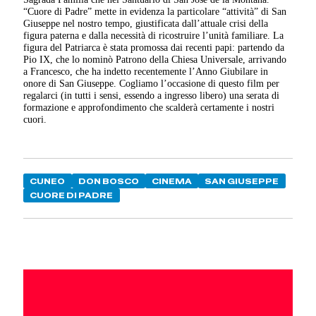
“Cuore di Padre” mette in evidenza la particolare “attività” di San
Giuseppe nel nostro tempo, giustificata dall’attuale crisi della
figura paterna e dalla necessità di ricostruire l’unità familiare. La
figura del Patriarca è stata promossa dai recenti papi: partendo da
Pio IX, che lo nominò Patrono della Chiesa Universale, arrivando
a Francesco, che ha indetto recentemente l’Anno Giubilare in
onore di San Giuseppe. Cogliamo l’occasione di questo film per
regalarci (in tutti i sensi, essendo a ingresso libero) una serata di
formazione e approfondimento che scalderà certamente i nostri
cuori.
CUNEO
DON BOSCO
CINEMA
SAN GIUSEPPE
CUORE DI PADRE