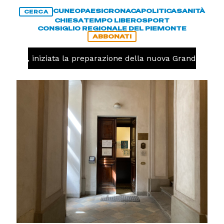
CUNEO
PAESI
CRONACA
POLITICA
SANITÀ
CERCA
CHIESA
TEMPO LIBERO
SPORT
CONSIGLIO REGIONALE DEL PIEMONTE
ABBONATI
lavolo, iniziata la preparazione della nuova Granda Volle