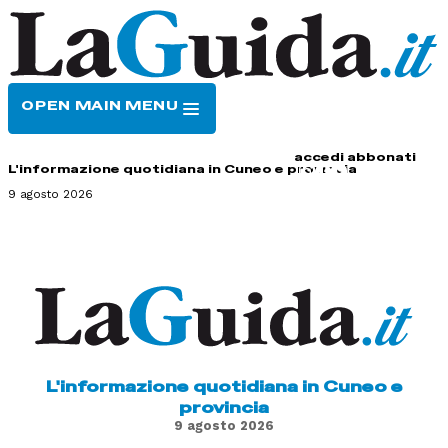
OPEN MAIN MENU
HOME
CONTATTI
accedi
abbonati
L'informazione quotidiana in Cuneo e provincia
9 agosto 2026
L'informazione quotidiana in Cuneo e
provincia
9 agosto 2026