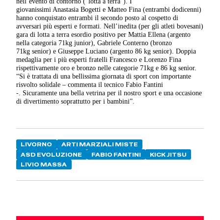
nell’evento di contorno (“lotta a terra”). I
giovanissimi Anastasia Bogetti e Matteo Fina (entrambi dodicenni)
hanno conquistato entrambi il secondo posto al cospetto di
avversari più esperti e formati. Nell’inedita (per gli atleti bovesani)
gara di lotta a terra esordio positivo per Mattia Ellena (argento
nella categoria 71kg junior), Gabriele Conterno (bronzo
71kg senior) e Giuseppe Luciano (argento 86 kg senior). Doppia
medaglia per i più esperti fratelli Francesco e Lorenzo Fina
rispettivamente oro e bronzo nelle categorie 71kg e 86 kg senior.
“Si è trattata di una bellissima giornata di sport con importante
risvolto solidale – commenta il tecnico Fabio Fantini
-. Sicuramente una bella vetrina per il nostro sport e una occasione
di divertimento soprattutto per i bambini”.
LIVORNO
ARTI MARZIALI MISTE
ASD EVOLUZIONE
FABIO FANTINI
KICK JITSU
LIVIO MASSA