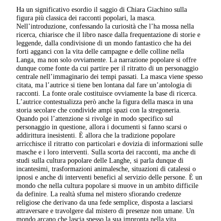
Ha un significativo esordio il saggio di Chiara Giachino sulla
figura più classica dei racconti popolari, la masca.
Nell’introduzione, confessando la curiosità che l’ha mossa nella
ricerca, chiarisce che il libro nasce dalla frequentazione di storie e
leggende, dalla condivisione di un mondo fantastico che ha dei
forti agganci con la vita delle campagne e delle colline nella
Langa, ma non solo ovviamente. La narrazione popolare si offre
dunque come fonte da cui partire per il ritratto di un personaggio
centrale nell’immaginario dei tempi passati. La masca viene spesso
citata, ma l’autrice si tiene ben lontana dal fare un’antologia di
racconti. La fonte orale costituisce ovviamente la base di ricerca.
L’autrice contestualizza però anche la figura della masca in una
storia secolare che condivide ampi spazi con la stregoneria.
Quando poi l’attenzione si rivolge in modo specifico sul
personaggio in questione, allora i documenti si fanno scarsi o
addirittura inesistenti. È allora che la tradizione popolare
arricchisce il ritratto con particolari e dovizia di informazioni sulle
masche e i loro interventi. Sulla scorta dei racconti, ma anche di
studi sulla cultura popolare delle Langhe, si parla dunque di
incantesimi, trasformazioni animalesche, situazioni di catalessi o
ipnosi e anche di interventi benefici al servizio delle persone. È un
mondo che nella cultura popolare si muove in un ambito difficile
da definire. La realtà sfuma nel mistero sfiorando credenze
religiose che derivano da una fede semplice, disposta a lasciarsi
attraversare e travolgere dal mistero di presenze non umane. Un
mondo arcano che lascia spesso la sua impronta nella vita