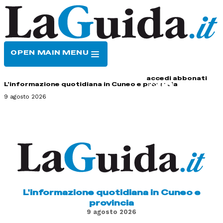
OPEN MAIN MENU
HOME
CONTATTI
accedi
abbonati
L'informazione quotidiana in Cuneo e provincia
9 agosto 2026
L'informazione quotidiana in Cuneo e
provincia
9 agosto 2026