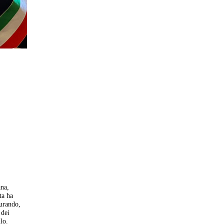
ana,
ta ha
turando,
 dei
lo.