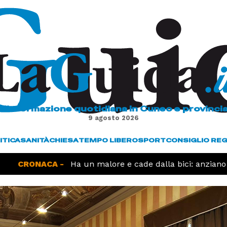
L'informazione quotidiana in Cuneo e provinci
9 agosto 2026
ITICA
SANITÀ
CHIESA
TEMPO LIBERO
SPORT
CONSIGLIO RE
NACA -
Ha un malore e cade dalla bici: anziano muore i