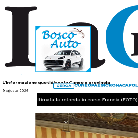
HOME
CONTATTI
L'informazione quotidiana in Cuneo e provincia
CUNEO
PAESI
CRONACA
POL
CERCA
9 agosto 2026
eo, ultimata la rotonda in corso Francia (FOTO)
CRO