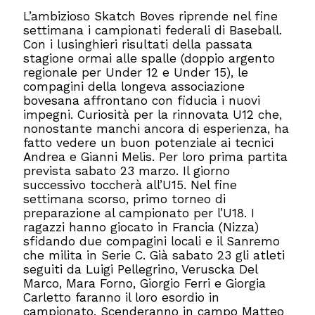
L’ambizioso Skatch Boves riprende nel fine
settimana i campionati federali di Baseball.
Con i lusinghieri risultati della passata
stagione ormai alle spalle (doppio argento
regionale per Under 12 e Under 15), le
compagini della longeva associazione
bovesana affrontano con fiducia i nuovi
impegni. Curiosità per la rinnovata U12 che,
nonostante manchi ancora di esperienza, ha
fatto vedere un buon potenziale ai tecnici
Andrea e Gianni Melis. Per loro prima partita
prevista sabato 23 marzo. Il giorno
successivo toccherà all’U15. Nel fine
settimana scorso, primo torneo di
preparazione al campionato per l’U18. I
ragazzi hanno giocato in Francia (Nizza)
sfidando due compagini locali e il Sanremo
che milita in Serie C. Già sabato 23 gli atleti
seguiti da Luigi Pellegrino, Veruscka Del
Marco, Mara Forno, Giorgio Ferri e Giorgia
Carletto faranno il loro esordio in
campionato. Scenderanno in campo Matteo