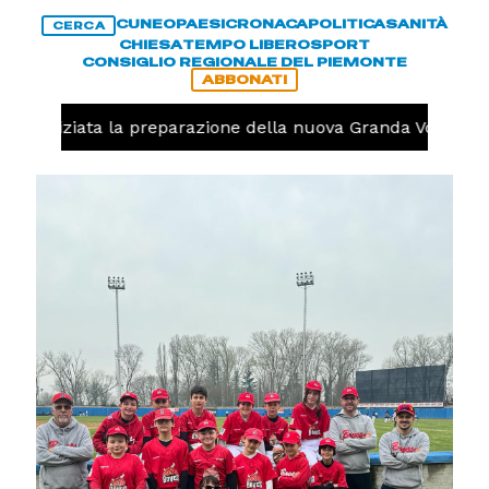
CUNEO
PAESI
CRONACA
POLITICA
SANITÀ
CERCA
CHIESA
TEMPO LIBERO
SPORT
CONSIGLIO REGIONALE DEL PIEMONTE
ABBONATI
lo, iniziata la preparazione della nuova Granda Volley (FO