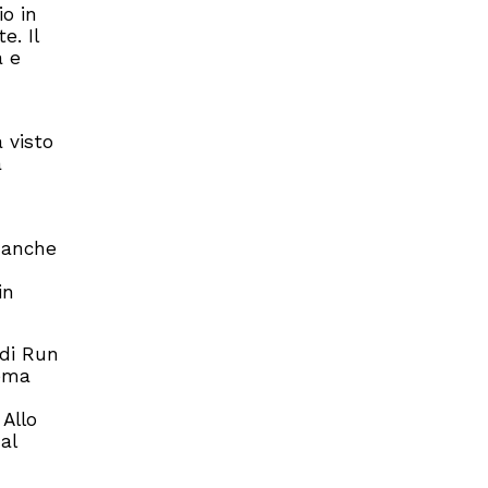
io in
. Il
a e
 visto
a
a anche
in
 di Run
tema
 Allo
al