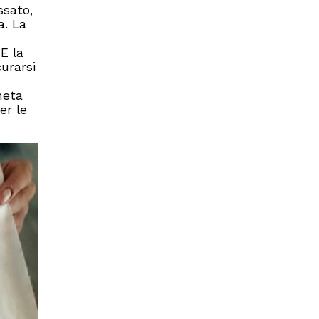
ssato,
a. La
E la
urarsi
meta
er le