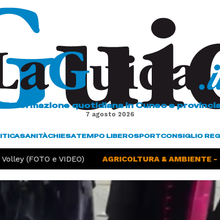
L'informazione quotidiana in Cuneo e provinci
7 agosto 2026
ITICA
SANITÀ
CHIESA
TEMPO LIBERO
SPORT
CONSIGLIO RE
(FOTO e VIDEO)
AGRICOLTURA & AMBIENTE -
Siccità,