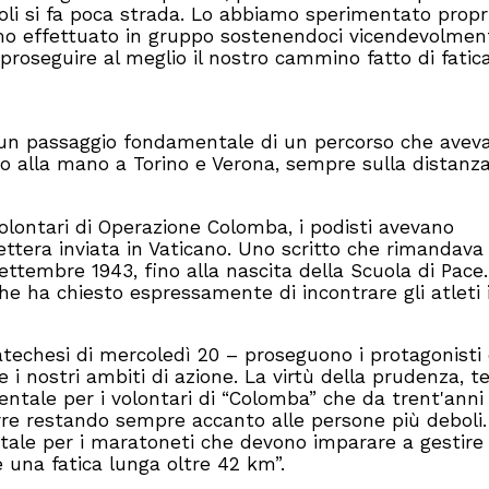
oli si fa poca strada. Lo abbiamo sperimentato propr
o effettuato in gruppo sostenendoci vicendevolmente
 proseguire al meglio il nostro cammino fatto di fatic
 un passaggio fondamentale di un percorso che aveva
po alla mano a Torino e Verona, sempre sulla distanz
olontari di Operazione Colomba, i podisti avevano
ettera inviata in Vaticano. Uno scritto che rimandav
 settembre 1943, fino alla nascita della Scuola di Pace.
che ha chiesto espressamente di incontrare gli atleti 
atechesi di mercoledì 20 – proseguono i protagonisti
 i nostri ambiti di azione. La virtù della prudenza, 
mentale per i volontari di “Colomba” che da trent'anni
erre restando sempre accanto alle persone più deboli.
le per i maratoneti che devono imparare a gestire 
 una fatica lunga oltre 42 km”.