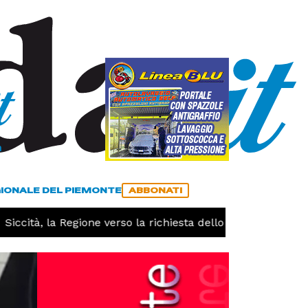
a
ACCEDI
ABBONATI
GIONALE DEL PIEMONTE
ABBONATI
 la Regione verso la richiesta dello stato di calamità natur