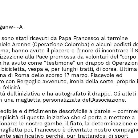
vganw--A
” sono stati ricevuti da Papa Francesco al termine
niele Aronne (Operazione Colomba) e alcuni podisti de
a, hanno avuto il piacere e l’onore di incontrare il 
ilizzazione alla Pace promossa da volontari del “corpo
che ha avuto come “testimone” un drappo di Operazio
icicletta, vespa e, per lunghi tratti, di corsa. Ultim
ona di Roma dello scorso 17 marzo. Piacevole ed
o con Bergoglio avvenuto, ironia della sorte, proprio 
felicità.
à dell’iniziativa e ha autografato il drappo. Gli atleti
una maglietta personalizzata dell’Associazione.
redibile e difficilmente descrivibile a parole – comm
mplicità di questa iniziativa che ci porta a mettere a
donare: le nostre gambe, il fiato, la determinazione e
maglietta poi, Francesco è diventato nostro compagn
te significativo perché, pur trattandosi di sport