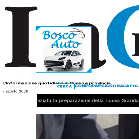
HOME
CONTATTI
L'informazione quotidiana in Cuneo e provincia
CUNEO
PAESI
CRONACA
POL
CERCA
7 agosto 2026
avolo, iniziata la preparazione della nuova Granda Volley 