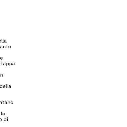
lla
Santo
ne
a tappa
in
 della
entano
 la
o di