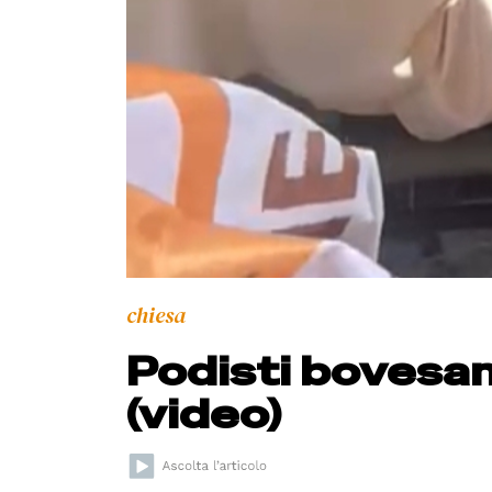
chiesa
Podisti bovesan
(video)