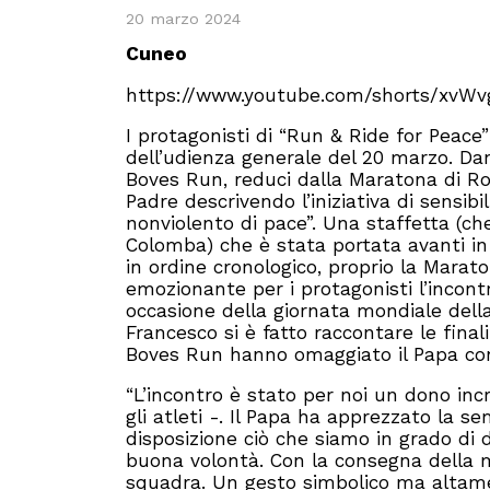
20 marzo 2024
Cuneo
https://www.youtube.com/shorts/xvW
I protagonisti di “Run & Ride for Peace
dell’udienza generale del 20 marzo. Da
Boves Run, reduci dalla Maratona di Rom
Padre descrivendo l’iniziativa di sensib
nonviolento di pace”. Una staffetta (
Colomba) che è stata portata avanti in b
in ordine cronologico, proprio la Marat
emozionante per i protagonisti l’incontr
occasione della giornata mondiale della 
Francesco si è fatto raccontare le finalit
Boves Run hanno omaggiato il Papa con 
“L’incontro è stato per noi un dono inc
gli atleti -. Il Papa ha apprezzato la se
disposizione ciò che siamo in grado di 
buona volontà. Con la consegna della 
squadra. Un gesto simbolico ma altamen