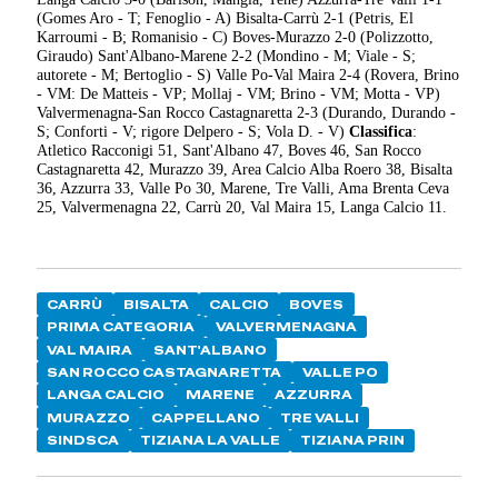
(Gomes Aro - T; Fenoglio - A) Bisalta-Carrù 2-1 (Petris, El
Karroumi - B; Romanisio - C) Boves-Murazzo 2-0 (Polizzotto,
Giraudo) Sant'Albano-Marene 2-2 (Mondino - M; Viale - S;
autorete - M; Bertoglio - S) Valle Po-Val Maira 2-4 (Rovera, Brino
- VM: De Matteis - VP; Mollaj - VM; Brino - VM; Motta - VP)
Valvermenagna-San Rocco Castagnaretta 2-3 (Durando, Durando -
S; Conforti - V; rigore Delpero - S; Vola D. - V)
Classifica
:
Atletico Racconigi 51, Sant'Albano 47, Boves 46, San Rocco
Castagnaretta 42, Murazzo 39, Area Calcio Alba Roero 38, Bisalta
36, Azzurra 33, Valle Po 30, Marene, Tre Valli, Ama Brenta Ceva
25, Valvermenagna 22, Carrù 20, Val Maira 15, Langa Calcio 11.
CARRÙ
BISALTA
CALCIO
BOVES
PRIMA CATEGORIA
VALVERMENAGNA
VAL MAIRA
SANT'ALBANO
SAN ROCCO CASTAGNARETTA
VALLE PO
LANGA CALCIO
MARENE
AZZURRA
MURAZZO
CAPPELLANO
TRE VALLI
SINDSCA
TIZIANA LA VALLE
TIZIANA PRIN