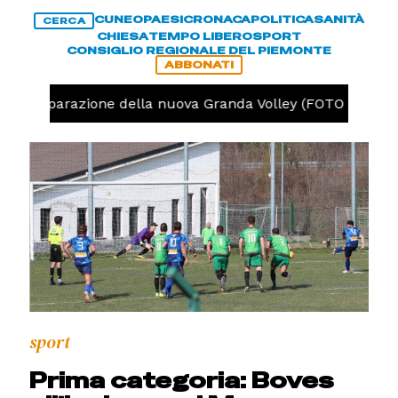
CUNEO
PAESI
CRONACA
POLITICA
SANITÀ
CERCA
CHIESA
TEMPO LIBERO
SPORT
CONSIGLIO REGIONALE DEL PIEMONTE
ABBONATI
a la preparazione della nuova Granda Volley (FOTO e VIDEO
sport
Prima categoria: Boves