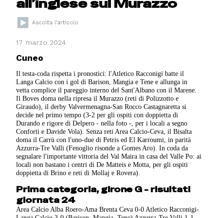
all’inglese sul Murazzo
17 marzo 2024
Cuneo
Il testa-coda rispetta i pronostici: l'Atletico Racconigi batte il
Langa Calcio con i gol di Barison, Mangia e Tene e allunga in
vetta complice il pareggio interno del Sant'Albano con il Marene.
Il Boves doma nella ripresa il Murazzo (reti di Polizzotto e
Giraudo), il derby Valvermenagna-San Rocco Castagnaretta si
decide nel primo tempo (3-2 per gli ospiti con doppietta di
Durando e rigore di Delpero - nella foto -, per i locali a segno
Conforti e Davide Vola). Senza reti Area Calcio-Ceva, il Bisalta
doma il Carrù con l'uno-due di Petris ed El Karroumi, in parità
Azzurra-Tre Valli (Fenoglio risonde a Gomes Aro). In coda da
segnalare l'importante vittoria del Val Maira in casa del Valle Po: ai
locali non bastano i centri di De Matteis e Motta, per gli ospiti
doppietta di Brino e reti di Mollaj e Rovera).
Prima categoria, girone G - risultati
giornata 24
Area Calcio Alba Roero-Ama Brenta Ceva 0-0 Atletico Racconigi-
Langa Calcio 3-0 (Barison, Mangia, Tene) Azzurra-Tre Valli 1-1