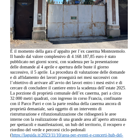
È il momento della gara d’appalto per l’ex caserma Montezemolo.
Il bando dal valore complessivo di 4.168.187,85 euro è stato
pubblicato nei giorni scorsi, con scadenza per la presentazione
delle domande al 4 aprile e apertura delle buste il giorno
successivo, il 5 aprile. La procedura di valutazione delle domande
e di affidamento dei lavori proseguirà nei mesi successivi con
l’obiettivo di arrivare all’avvio dei lavori entro i mesi estivi e di
cercare di concludere il cantiere entro la scadenza dell’estate 2025.
La porzione di proprietà comunale dell’ex caserma, pari a circa
32.000 metri quadrati, con ingresso in corso Francia, confinante
con il Parco Parri e con la parte residua della caserma ancora di
proprietà demaniale, sarà oggetto di un intervento di
ristrutturazione e rifunzionalizzazione che ridisegnerà le aree
interne con la realizzazione di una grande area all’aperto attrezzata
per spettacoli e manifestazioni, un hub del territorio, il recupero e
riordino del verde e percorsi ciclo-pedonali
(
https://laguida.it/2023/11/10/area-per-eventi-e-concerti-hub-del-