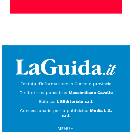
Testata d'informazione in Cuneo e provincia
Direttore responsabile:
Massimiliano Cavallo
Editrice:
LGEditoriale s.r.l.
Concessionario per la pubblicità:
Media L.G.
s.r.l.
MENU