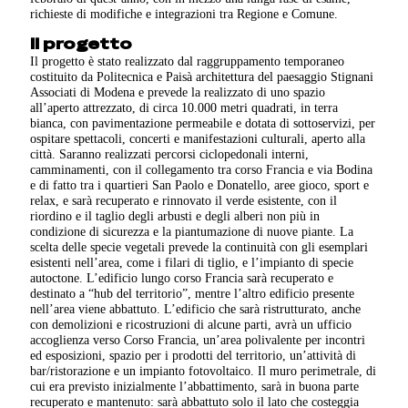
richieste di modifiche e integrazioni tra Regione e Comune.
Il progetto
Il progetto è stato realizzato dal raggruppamento temporaneo
costituito da Politecnica e Paisà architettura del paesaggio Stignani
Associati di Modena e prevede la realizzato di uno spazio
all’aperto attrezzato, di circa 10.000 metri quadrati, in terra
bianca, con pavimentazione permeabile e dotata di sottoservizi, per
ospitare spettacoli, concerti e manifestazioni culturali, aperto alla
città. Saranno realizzati percorsi ciclopedonali interni,
camminamenti, con il collegamento tra corso Francia e via Bodina
e di fatto tra i quartieri San Paolo e Donatello, aree gioco, sport e
relax, e sarà recuperato e rinnovato il verde esistente, con il
riordino e il taglio degli arbusti e degli alberi non più in
condizione di sicurezza e la piantumazione di nuove piante. La
scelta delle specie vegetali prevede la continuità con gli esemplari
esistenti nell’area, come i filari di tiglio, e l’impianto di specie
autoctone. L’edificio lungo corso Francia sarà recuperato e
destinato a “hub del territorio”, mentre l’altro edificio presente
nell’area viene abbattuto. L’edificio che sarà ristrutturato, anche
con demolizioni e ricostruzioni di alcune parti, avrà un ufficio
accoglienza verso Corso Francia, un’area polivalente per incontri
ed esposizioni, spazio per i prodotti del territorio, un’attività di
bar/ristorazione e un impianto fotovoltaico. Il muro perimetrale, di
cui era previsto inizialmente l’abbattimento, sarà in buona parte
recuperato e mantenuto: sarà abbattuto solo il lato che costeggia