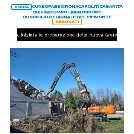
CUNEO
PAESI
CRONACA
POLITICA
SANITÀ
CERCA
CHIESA
TEMPO LIBERO
SPORT
CONSIGLIO REGIONALE DEL PIEMONTE
ABBONATI
avolo, iniziata la preparazione della nuova Granda Volley