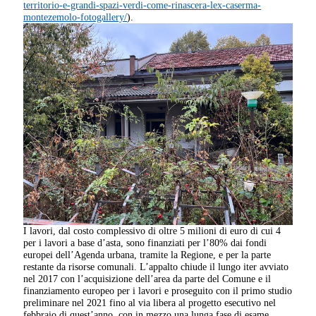
territorio-e-grandi-spazi-verdi-come-rinascera-lex-caserma-
montezemolo-fotogallery/
).
I lavori, dal costo complessivo di oltre 5 milioni di euro di cui 4
per i lavori a base d’asta, sono finanziati per l’80% dai fondi
europei dell’Agenda urbana, tramite la Regione, e per la parte
restante da risorse comunali. L’appalto chiude il lungo iter avviato
nel 2017 con l’acquisizione dell’area da parte del Comune e il
finanziamento europeo per i lavori e proseguito con il primo studio
preliminare nel 2021 fino al via libera al progetto esecutivo nel
febbraio di quest’anno, con in mezzo una lunga fase di esame,