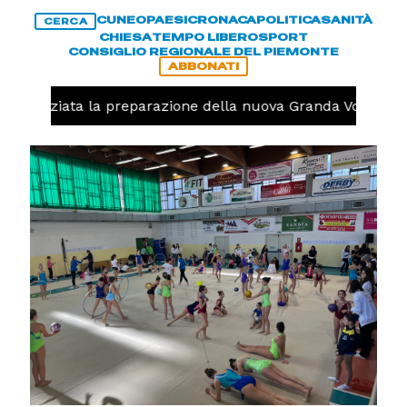
CUNEO
PAESI
CRONACA
POLITICA
SANITÀ
CERCA
CHIESA
TEMPO LIBERO
SPORT
CONSIGLIO REGIONALE DEL PIEMONTE
ABBONATI
 iniziata la preparazione della nuova Granda Volley (FOTO