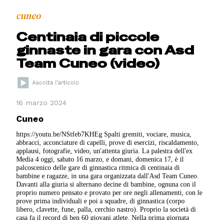
cuneo
Centinaia di piccole
ginnaste in gara con Asd
Team Cuneo (video)
16 marzo 2024
Cuneo
https://youtu.be/NStfeb7KHEg Spalti gremiti, vociare, musica,
abbracci, acconciature di capelli, prove di esercizi, riscaldamento,
applausi, fotografie, video, un'attenta giuria. La palestra dell'ex
Media 4 oggi, sabato 16 marzo, e domani, domenica 17, è il
palcoscenico delle gare di ginnastica ritmica di centinaia di
bambine e ragazze, in una gara organizzata dall'Asd Team Cuneo.
Davanti alla giuria si alternano decine di bambine, ognuna con il
proprio numero pensato e provato per ore negli allenamenti, con le
prove prima individuali e poi a squadre, di ginnastica (corpo
libero, clavette, fune, palla, cerchio nastro). Proprio la società di
casa fa il record di ben 60 giovani atlete. Nella prima giornata