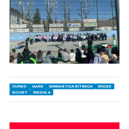
CUNEO
GARE
GINNASTICA RITMICA
IRIDEE
SOCIET
MEDIA 4