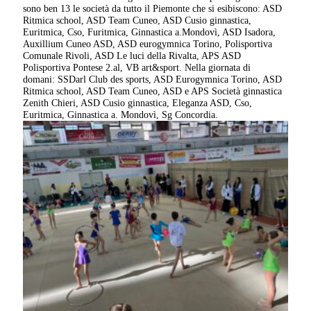
sono ben 13 le società da tutto il Piemonte che si esibiscono: ASD
Ritmica school, ASD Team Cuneo, ASD Cusio ginnastica,
Euritmica, Cso, Furitmica, Ginnastica a.Mondovì, ASD Isadora,
Auxillium Cuneo ASD, ASD eurogymnica Torino, Polisportiva
Comunale Rivoli, ASD Le luci della Rivalta, APS ASD
Polisportiva Pontese 2.al, VB art&sport. Nella giornata di
domani: SSDarl Club des sports, ASD Eurogymnica Torino, ASD
Ritmica school, ASD Team Cuneo, ASD e APS Società ginnastica
Zenith Chieri, ASD Cusio ginnastica, Eleganza ASD, Cso,
Euritmica, Ginnastica a. Mondovì, Sg Concordia.