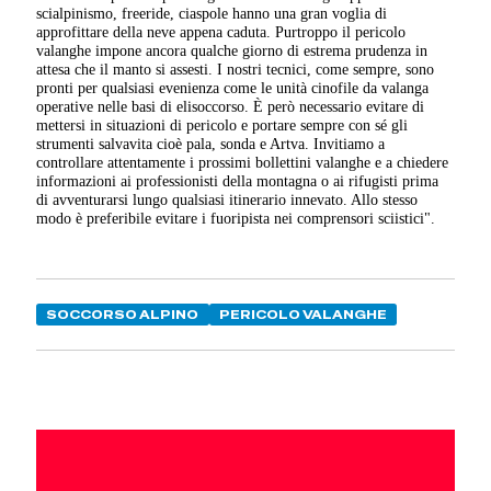
scialpinismo, freeride, ciaspole hanno una gran voglia di
approfittare della neve appena caduta. Purtroppo il pericolo
valanghe impone ancora qualche giorno di estrema prudenza in
attesa che il manto si assesti. I nostri tecnici, come sempre, sono
pronti per qualsiasi evenienza come le unità cinofile da valanga
operative nelle basi di elisoccorso. È però necessario evitare di
mettersi in situazioni di pericolo e portare sempre con sé gli
strumenti salvavita cioè pala, sonda e Artva. Invitiamo a
controllare attentamente i prossimi bollettini valanghe e a chiedere
informazioni ai professionisti della montagna o ai rifugisti prima
di avventurarsi lungo qualsiasi itinerario innevato. Allo stesso
modo è preferibile evitare i fuoripista nei comprensori sciistici".
SOCCORSO ALPINO
PERICOLO VALANGHE