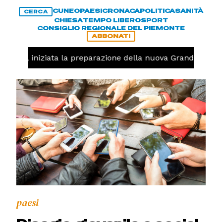
CUNEO
PAESI
CRONACA
POLITICA
SANITÀ
CERCA
CHIESA
TEMPO LIBERO
SPORT
CONSIGLIO REGIONALE DEL PIEMONTE
ABBONATI
lavolo, iniziata la preparazione della nuova Granda Volle
paesi