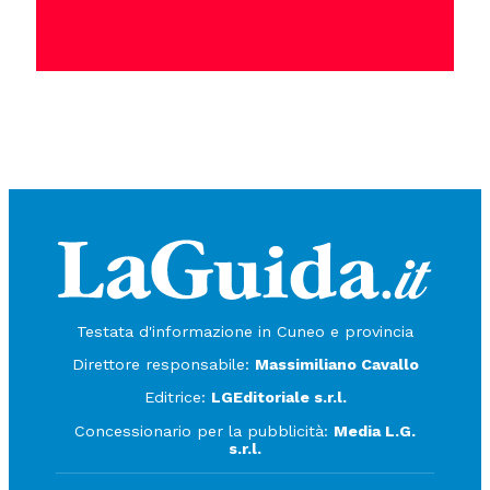
Testata d'informazione in Cuneo e provincia
Direttore responsabile:
Massimiliano Cavallo
Editrice:
LGEditoriale s.r.l.
Concessionario per la pubblicità:
Media L.G.
s.r.l.