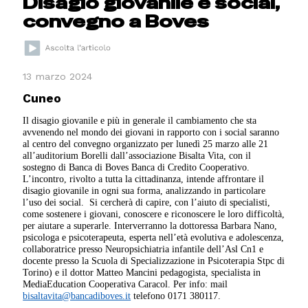
Disagio giovanile e social,
convegno a Boves
13 marzo 2024
Cuneo
Il disagio giovanile e più in generale il cambiamento che sta
avvenendo nel mondo dei giovani in rapporto con i social saranno
al centro del convegno organizzato per lunedì 25 marzo alle 21
all’auditorium Borelli dall’associazione Bisalta Vita, con il
sostegno di Banca di Boves Banca di Credito Cooperativo.
L’incontro, rivolto a tutta la cittadinanza, intende affrontare il
disagio giovanile in ogni sua forma, analizzando in particolare
l’uso dei social. Si cercherà di capire, con l’aiuto di specialisti,
come sostenere i giovani, conoscere e riconoscere le loro difficoltà,
per aiutare a superarle. Interverranno la dottoressa Barbara Nano,
psicologa e psicoterapeuta, esperta nell’età evolutiva e adolescenza,
collaboratrice presso Neuropsichiatria infantile dell’Asl Cn1 e
docente presso la Scuola di Specializzazione in Psicoterapia Stpc di
Torino) e il dottor Matteo Mancini pedagogista, specialista in
MediaEducation Cooperativa Caracol. Per info: mail
bisaltavita@bancadiboves.it
telefono 0171 380117.