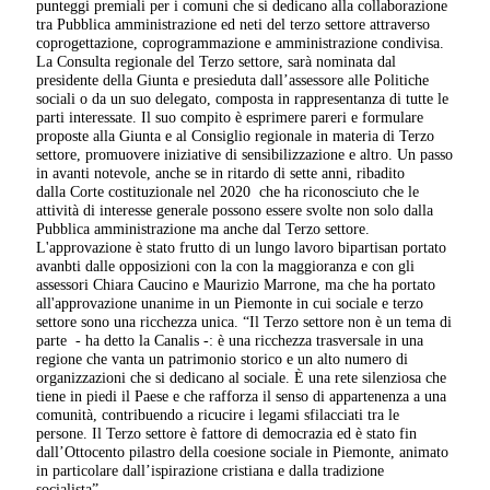
punteggi premiali per i comuni che si dedicano alla collaborazione
tra Pubblica amministrazione ed neti del terzo settore attraverso
coprogettazione, coprogrammazione e amministrazione condivisa.
La Consulta regionale del Terzo settore, sarà nominata dal
presidente della Giunta e presieduta dall’assessore alle Politiche
sociali o da un suo delegato, composta in rappresentanza di tutte le
parti interessate. Il suo compito è esprimere pareri e formulare
proposte alla Giunta e al Consiglio regionale in materia di Terzo
settore, promuovere iniziative di sensibilizzazione e altro. Un passo
in avanti notevole, anche se in ritardo di sette anni, ribadito
dalla Corte costituzionale nel 2020 che ha riconosciuto che le
attività di interesse generale possono essere svolte non solo dalla
Pubblica amministrazione ma anche dal Terzo settore.
L'approvazione è stato frutto di un lungo lavoro bipartisan portato
avanbti dalle opposizioni con la con la maggioranza e con gli
assessori Chiara Caucino e Maurizio Marrone, ma che ha portato
all'approvazione unanime in un Piemonte in cui sociale e terzo
settore sono una ricchezza unica. “Il Terzo settore non è un tema di
parte - ha detto la Canalis -: è una ricchezza trasversale in una
regione che vanta un patrimonio storico e un alto numero di
organizzazioni che si dedicano al sociale. È una rete silenziosa che
tiene in piedi il Paese e che rafforza il senso di appartenenza a una
comunità, contribuendo a ricucire i legami sfilacciati tra le
persone. Il Terzo settore è fattore di democrazia ed è stato fin
dall’Ottocento pilastro della coesione sociale in Piemonte, animato
in particolare dall’ispirazione cristiana e dalla tradizione
socialista”.