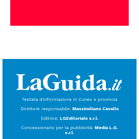
Testata d'informazione in Cuneo e provincia
Direttore responsabile:
Massimiliano Cavallo
Editrice:
LGEditoriale s.r.l.
Concessionario per la pubblicità:
Media L.G.
s.r.l.