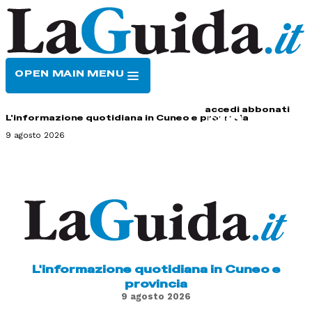
OPEN MAIN MENU
HOME
CONTATTI
accedi
abbonati
L'informazione quotidiana in Cuneo e provincia
9 agosto 2026
L'informazione quotidiana in Cuneo e
provincia
9 agosto 2026