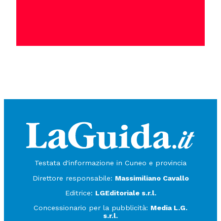
Testata d'informazione in Cuneo e provincia
Direttore responsabile:
Massimiliano Cavallo
Editrice:
LGEditoriale s.r.l.
Concessionario per la pubblicità:
Media L.G.
s.r.l.