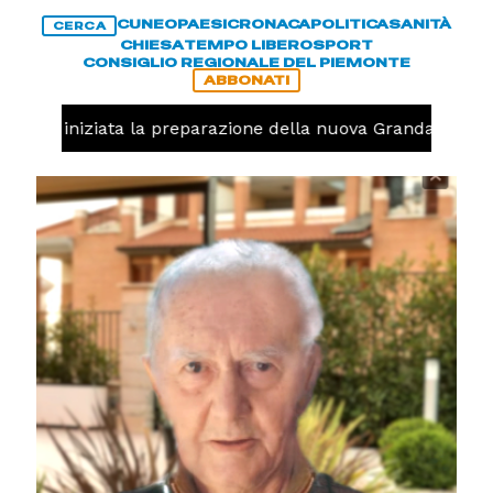
CUNEO
PAESI
CRONACA
POLITICA
SANITÀ
CERCA
CHIESA
TEMPO LIBERO
SPORT
CONSIGLIO REGIONALE DEL PIEMONTE
ABBONATI
avolo, iniziata la preparazione della nuova Granda Volley 