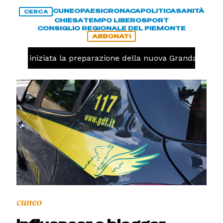
CUNEO
PAESI
CRONACA
POLITICA
SANITÀ
CERCA
CHIESA
TEMPO LIBERO
SPORT
CONSIGLIO REGIONALE DEL PIEMONTE
ABBONATI
avolo, iniziata la preparazione della nuova Granda Volley
cuneo