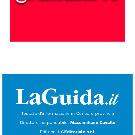
Testata d'informazione in Cuneo e provincia
Direttore responsabile:
Massimiliano Cavallo
Editrice:
LGEditoriale s.r.l.