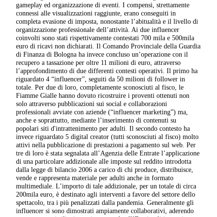
gameplay ed organizzazione di eventi. I compensi, strettamente
connessi alle visualizzazioni raggiunte, erano conseguiti in
completa evasione di imposta, nonostante l’abitualità e il livello di
organizzazione professionale dell’attività. Ai due influencer
coinvolti sono stati rispettivamente contestati 700 mila e 500mila
euro di ricavi non dichiarati. Il Comando Provinciale della Guardia
di Finanza di Bologna ha invece concluso un’operazione con il
recupero a tassazione per oltre 11 milioni di euro, attraverso
l’approfondimento di due differenti contesti operativi. Il primo ha
riguardato 4 “influencer”, seguiti da 50 milioni di follower in
totale. Per due di loro, completamente sconosciuti al fisco, le
Fiamme Gialle hanno dovuto ricostruire i proventi ottenuti non
solo attraverso pubblicazioni sui social e collaborazioni
professionali avviate con aziende (“influencer marketing”) ma,
anche e soprattutto, mediante l’inserimento di contenuti su
popolari siti d'intrattenimento per adulti. Il secondo contesto ha
invece riguardato 5 digital creator (tutti sconosciuti al fisco) molto
attivi nella pubblicazione di prestazioni a pagamento sul web. Per
tre di loro è stata segnalata all’Agenzia delle Entrate l’applicazione
di una particolare addizionale alle imposte sul reddito introdotta
dalla legge di bilancio 2006 a carico di chi produce, distribuisce,
vende e rappresenta materiale per adulti anche in formato
multimediale. L’importo di tale addizionale, per un totale di circa
200mila euro, è destinato agli interventi a favore del settore dello
spettacolo, tra i più penalizzati dalla pandemia. Generalmente gli
influencer si sono dimostrati ampiamente collaborativi, aderendo