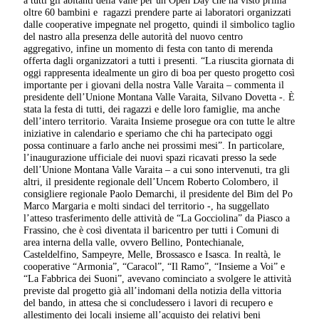
a tutti gli abitanti della valle per un Open Day che ha visto prima
oltre 60 bambini e ragazzi prendere parte ai laboratori organizzati
dalle cooperative impegnate nel progetto, quindi il simbolico taglio
del nastro alla presenza delle autorità del nuovo centro
aggregativo, infine un momento di festa con tanto di merenda
offerta dagli organizzatori a tutti i presenti. “La riuscita giornata di
oggi rappresenta idealmente un giro di boa per questo progetto così
importante per i giovani della nostra Valle Varaita – commenta il
presidente dell’Unione Montana Valle Varaita, Silvano Dovetta -. È
stata la festa di tutti, dei ragazzi e delle loro famiglie, ma anche
dell’intero territorio. Varaita Insieme prosegue ora con tutte le altre
iniziative in calendario e speriamo che chi ha partecipato oggi
possa continuare a farlo anche nei prossimi mesi”. In particolare,
l’inaugurazione ufficiale dei nuovi spazi ricavati presso la sede
dell’Unione Montana Valle Varaita – a cui sono intervenuti, tra gli
altri, il presidente regionale dell’Uncem Roberto Colombero, il
consigliere regionale Paolo Demarchi, il presidente del Bim del Po
Marco Margaria e molti sindaci del territorio -, ha suggellato
l’atteso trasferimento delle attività de “La Gocciolina” da Piasco a
Frassino, che è così diventata il baricentro per tutti i Comuni di
area interna della valle, ovvero Bellino, Pontechianale,
Casteldelfino, Sampeyre, Melle, Brossasco e Isasca. In realtà, le
cooperative “Armonia”, “Caracol”, “Il Ramo”, “Insieme a Voi” e
“La Fabbrica dei Suoni”, avevano cominciato a svolgere le attività
previste dal progetto già all’indomani della notizia della vittoria
del bando, in attesa che si concludessero i lavori di recupero e
allestimento dei locali insieme all’acquisto dei relativi beni