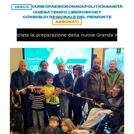
CUNEO
PAESI
CRONACA
POLITICA
SANITÀ
CERCA
CHIESA
TEMPO LIBERO
SPORT
CONSIGLIO REGIONALE DEL PIEMONTE
ABBONATI
lo, iniziata la preparazione della nuova Granda Volley (F