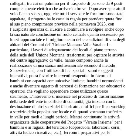
collegati, tra cui un pulmino per il trasporto di persone da 9 posti
completamente elettrico che arriverà a breve. Dopo aver spiccato il
volo l’anno scorso, oggi che tutti i servizi e le forniture sono state
appaltate, il progetto ha le carte in regola per prendere quota fino
al suo pieno compimento previsto nella primavera 2025, con
l’auspicata speranza di riuscire a continuare a svolgere anche dopo
la sua naturale conclusione un ruolo centrale quanto necessario per
lo sviluppo sociale e il miglioramento delle condizioni di vita degli
abitanti dei Comuni dell’Unione Montana Valle Varaita. In
particolare, i lavori di adeguamento dei locali al piano terreno
della sede dell’Unione Montana, trasformati per ospitare le attività
del centro aggregativo di valle, hanno compreso anche la
realizzazione di una stanza multisensoriale secondo il metodo
Snoezelen che, con l’utilizzo di luci speciali, suoni e oggetti
interattivi, potrà favorire interventi terapeutici in favore di
bambini con capacità comunicative limitate, bambini normodotati
e anche diventare oggetto di percorsi di formazione per educatori o
operatori che vogliano apprendere come utilizzare questo
strumento. L’intervento si inserisce nel processo di trasformazione
della sede dell’ente in edificio di comunità, già iniziato con la
destinazione di altri spazi del fabbricato ad uffici per il co-working
a servizio della popolazione locale e di quanti vorranno trasferirsi
in valle per medi e lunghi periodi. Mentre continuano le attività
organizzate dalle cooperative del Progetto “Varaita Insieme” per i
bambini e ai ragazzi del territorio (doposcuola, laboratori, corsi,
attività ludico-ricreative, etc.), fervono i preparativi per le