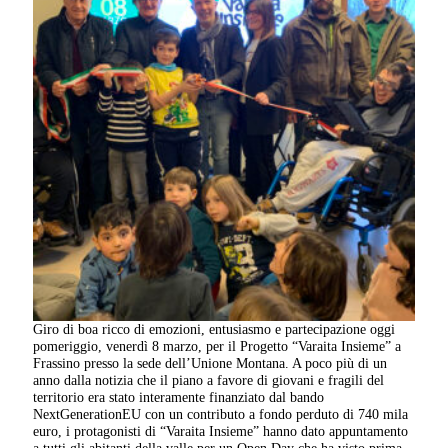
Giro di boa ricco di emozioni, entusiasmo e partecipazione oggi
pomeriggio, venerdì 8 marzo, per il Progetto “Varaita Insieme” a
Frassino presso la sede dell’Unione Montana. A poco più di un
anno dalla notizia che il piano a favore di giovani e fragili del
territorio era stato interamente finanziato dal bando
NextGenerationEU con un contributo a fondo perduto di 740 mila
euro, i protagonisti di “Varaita Insieme” hanno dato appuntamento