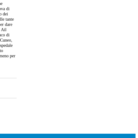
he
ova di
o dei
lle tante
per dare
 Ail
nco di
i Cuneo,
ospedale
to
mmeno per