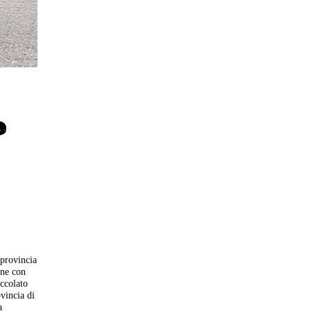
e
 provincia
one con
ccolato
vincia di
a