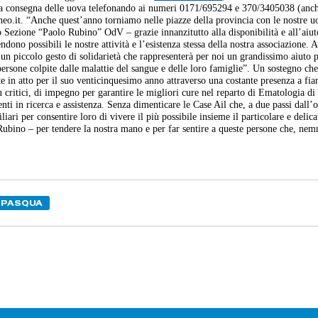
o la consegna delle uova telefonando ai numeri 0171/695294 e 370/3405038 (anc
eo.it. “Anche quest’anno torniamo nelle piazze della provincia con le nostre u
Sezione “Paolo Rubino” OdV – grazie innanzitutto alla disponibilità e all’aiut
ono possibili le nostre attività e l’esistenza stessa della nostra associazione. A
un piccolo gesto di solidarietà che rappresenterà per noi un grandissimo aiuto 
 persone colpite dalle malattie del sangue e delle loro famiglie”. Un sostegno che
n atto per il suo venticinquesimo anno attraverso una costante presenza a fia
iù critici, di impegno per garantire le migliori cure nel reparto di Ematologia d
nti in ricerca e assistenza. Senza dimenticare le Case Ail che, a due passi dall’
ari per consentire loro di vivere il più possibile insieme il particolare e delica
ubino – per tendere la nostra mano e per far sentire a queste persone che, ne
PASQUA