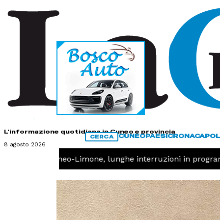
HOME
CONTATTI
L'informazione quotidiana in Cuneo e provincia
CUNEO
PAESI
CRONACA
POL
CERCA
8 agosto 2026
Ferrovia Cuneo-Limone, lunghe interruzioni in program