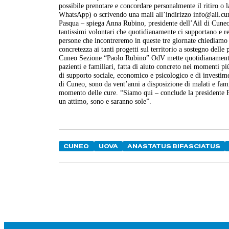
possibile prenotare e concordare personalmente il ritiro 
WhatsApp) o scrivendo una mail all’indirizzo info@ail.cun
Pasqua – spiega Anna Rubino, presidente dell’Ail di Cuneo 
tantissimi volontari che quotidianamente ci supportano e rend
persone che incontreremo in queste tre giornate chiediamo 
concretezza ai tanti progetti sul territorio a sostegno delle
Cuneo Sezione “Paolo Rubino” OdV mette quotidianamente i
pazienti e familiari, fatta di aiuto concreto nei momenti p
di supporto sociale, economico e psicologico e di investime
di Cuneo, sono da vent’anni a disposizione di malati e famili
momento delle cure. “Siamo qui – conclude la presidente R
un attimo, sono e saranno sole”.
CUNEO
UOVA
ANASTATUS BIFASCIATUS