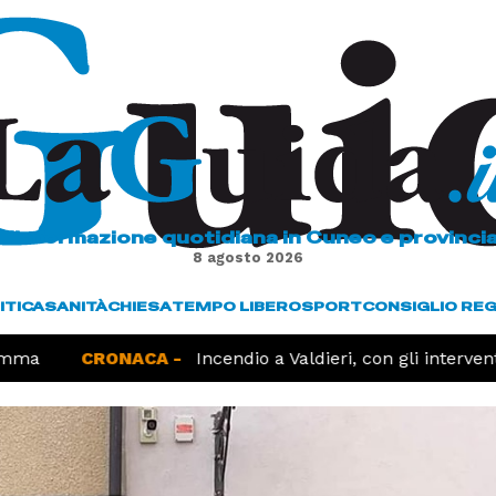
L'informazione quotidiana in Cuneo e provinci
8 agosto 2026
ITICA
SANITÀ
CHIESA
TEMPO LIBERO
SPORT
CONSIGLIO RE
ma
CRONACA -
Incendio a Valdieri, con gli interventi