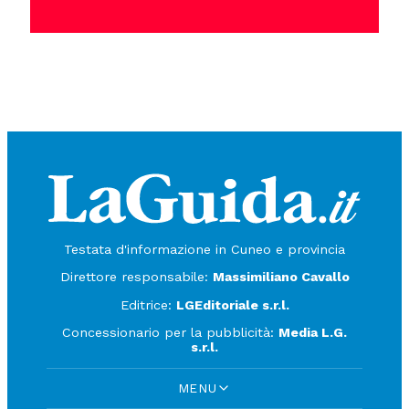
Testata d'informazione in Cuneo e provincia
Direttore responsabile:
Massimiliano Cavallo
Editrice:
LGEditoriale s.r.l.
Concessionario per la pubblicità:
Media L.G.
s.r.l.
MENU