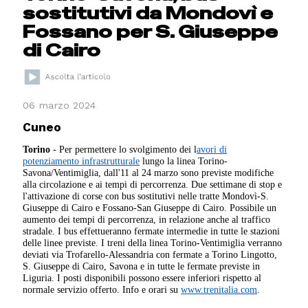
sostitutivi da Mondovì e
Fossano per S. Giuseppe
di Cairo
06 marzo 2024
Cuneo
Torino
- Per permettere lo svolgimento dei l
avori di
potenziamento infrastrutturale
lungo la linea Torino-
Savona/Ventimiglia, dall'11 al 24 marzo sono previste modifiche
alla circolazione e ai tempi di percorrenza. Due settimane di stop e
l'attivazione di corse con bus sostitutivi nelle tratte Mondovì-S.
Giuseppe di Cairo e Fossano-San Giuseppe di Cairo. Possibile un
aumento dei tempi di percorrenza, in relazione anche al traffico
stradale. I bus effettueranno fermate intermedie in tutte le stazioni
delle linee previste. I treni della linea Torino-Ventimiglia verranno
deviati via Trofarello-Alessandria con fermate a Torino Lingotto,
S. Giuseppe di Cairo, Savona e in tutte le fermate previste in
Liguria. I posti disponibili possono essere inferiori rispetto al
normale servizio offerto. Info e orari su
www.trenitalia.com
.