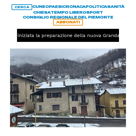
CUNEO
PAESI
CRONACA
POLITICA
SANITÀ
CERCA
CHIESA
TEMPO LIBERO
SPORT
CONSIGLIO REGIONALE DEL PIEMONTE
ABBONATI
avolo, iniziata la preparazione della nuova Granda Volley