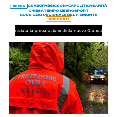
CUNEO
PAESI
CRONACA
POLITICA
SANITÀ
CERCA
CHIESA
TEMPO LIBERO
SPORT
CONSIGLIO REGIONALE DEL PIEMONTE
ABBONATI
avolo, iniziata la preparazione della nuova Granda Volley 