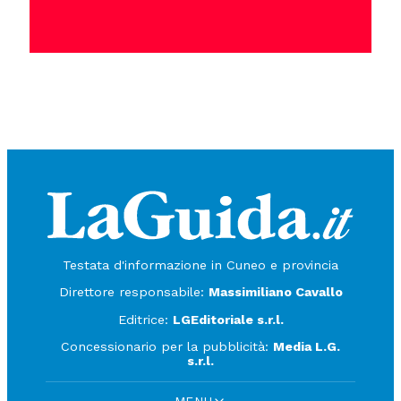
Testata d'informazione in Cuneo e provincia
Direttore responsabile:
Massimiliano Cavallo
Editrice:
LGEditoriale s.r.l.
Concessionario per la pubblicità:
Media L.G.
s.r.l.