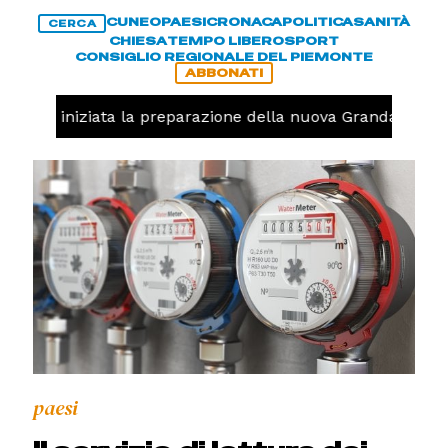
CUNEO
PAESI
CRONACA
POLITICA
SANITÀ
CERCA
CHIESA
TEMPO LIBERO
SPORT
CONSIGLIO REGIONALE DEL PIEMONTE
ABBONATI
lavolo, iniziata la preparazione della nuova Granda Volley
paesi