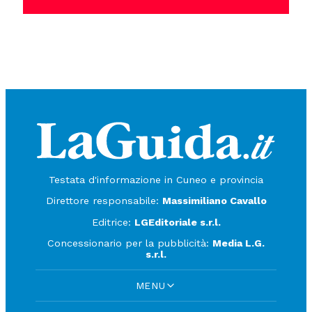
Testata d'informazione in Cuneo e provincia
Direttore responsabile:
Massimiliano Cavallo
Editrice:
LGEditoriale s.r.l.
Concessionario per la pubblicità:
Media L.G.
s.r.l.
MENU