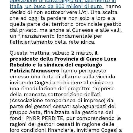
operazione di salvataggio dal fallimento in
Italia, un buco da 800 milioni di euro
hanno
deciso di non sottoscrivere l'Ati. Una scelta
che ad oggi fa perdere non solo a loro e a
quella parte del territorio provinciale gestito
dal privato, ma anche al Cuneese e alle valli,
un finanziamento fondamentale per
l'efficientamento della rete idrica.
Questa mattina, sabato 2 marzo,
il
presidente della Provincia di Cuneo Luca
Robaldo e la sindaca del capoluogo
Patrizia Manassero
hanno per questo
emesso una nota di allarme sulla vicenda
invitando Cogesi a richiedere al ministero
una rimodulazione del progetto: "appreso
della mancata sottoscrizione dell’Ati
(Associazione temporanea di imprese) da
parte dei gestori cessati salvaguardati del
gruppo Aeta, finalizzata alla gestione dei
fondi PNRR PERDITE, pur comprendendo le
ragioni dei gestori cessati in ragione delle
loro condizioni finanziarie, invitiamo Cogesi a