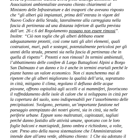
Associazioni ambientaliste avevano chiesto chiarimenti al
Ministero delle Infrastrutture e dei trasporti che avevano risposto
che “gli alberi già impiantati, prima dell’entrata in vigore del
Nuovo Codice della Strada, lateralmente alla carreggiata nella
fascia di pertinenza ad una distanza inferiore di quella prevista
dall’art. 26 c.6 del Regolamento
possano non essere rimossi
”.
Inoltre: “Ciò non toglie che gli alberi debbano essere
adeguatamente protetti, così come tutti gli altri elementi, quali
costruzioni, muri, pali e sostegni, potenzialmente pericolosi per gli
utenti della strada, presenti sia nella fascia di pertinenza che in
quella di rispetto”. Protetti e non rimossi!
In termini ambientali,
l’abbattimento delle conifere di Largo Battaglioni Alpini a Borgo
San Dalmazzo è un danno e lo è anche in termini erariali perché le
piante hanno un valore economico.
Non ci stancheremo mai di
ripetere che gli alberi migliorano la qualità dell’aria, soprattutto
in città, mitigano il clima, regolano il deflusso delle acque
piovane, offrono ospitalità agli uccelli e ai mammiferi, favoriscono
il raffreddamento delle isole di calore che si sviluppano in città per
la copertura del suolo, sono indispensabili per l’assorbimento delle
precipitazioni. Svolgono, pertanto, un’importante funzione nel
paesaggio antropizzato dei nostri giorni, sia in città, sia nelle
periferie urbane. Eppure sono maltrattati, capitozzati, tagliati
perché danno fastidio alle attività umane
,
sporcano con le loro
foglie balconi e marciapiedi, fanno ombra e richiedono, a volte,
cure.
Preso atto della nuova sistemazione che l'Amministrazione
intende dare all'area verde, abbiamo chiesto:
1 Che sia adottato il