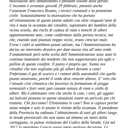
motivazioni dell’abbattimento e prendere visione delle perizie.
L’incontro è avvenuto giovedì 29 febbraio; presenti anche
l’assessore Francesco Rosato, i tecnici comunali e la protezione
civile.
Sostanzialmente la motivazione che ha portato
all’eliminazione di queste piante adulte con oltre cinquant’anni di
vita è stata la sicurezza dei cittadini, soprattutto dei bambini della
vicina scuola, dai rischi di caduta di rami e tronchi di alberi
apparentemente sani, come confermato dalla perizia tecnica, ma
che, essendo stati piantati troppo vicini, erano cresciuti male.
Forse i cedri si sarebbero potuti salvare, ma l’Amministrazione ha
deciso un intervento drastico per dare nuova vita all’area verde.
Fondamentali però nella scelta dell’Amministrazione sono state le
continue lamentele dei residenti che non sopportavano più aghi e
polline di queste conifere. Il punto è proprio qui. Siamo noi
cittadini che non vogliamo più gli alberi davanti a casa!
Preferiamo il gas di scarico e i rumori delle automobili che quelle
piante attutivano, perché il verde deve crescere altrove. E’ vero che
l’attuale crisi climatica che favorisce la formazione di piogge
torrenziali e forti venti può causare rottura di rami e crollo di
alberi. Ma è altrettanto vero che anche le case, i tetti, gli oggetti
sui balconi possono in queste situazioni essere un pericolo per chi
transita. Che facciamo? Eliminiamo le case?
Non si capisce perché
siano sempre e solo le piante le vittime della sicurezza. Il presidente
della Provincia ha ordinato l’abbattimento di tutti gli alberi lungo
le strade provinciali che non siano ad almeno sei metri dalla
carreggiata, in palese violazione del Codice della Strada. Già nel
2012 la presidente Gancia aveva preso analoga decisione. Le