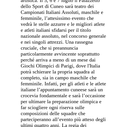
artistica.
Il 5, 6 e 7 luglio
il Palazzetto
dello Sport di Cuneo sarà teatro dei
Campionati Italiani Assoluti, maschile e
femminile, l’attesissimo evento che
vedrà le stelle azzurre e le migliori atlete
e atleti italiani sfidarsi per il titolo
nazionale assoluto, nel concorso generale
e nei singoli attrezzi.
Una rassegna
cruciale, che si preannuncia
particolarmente avvincente soprattutto
perché arriva a meno di un mese dai
Giochi Olimpici di Parigi, dove l'Italia
potrà schierare la propria squadra al
completo, sia in campo maschile che
femminile. Infatti, per gli atleti e le atlete
italiane l’appuntamento cuneese sarà un
crocevia fondamentale e sarà l’occasione
per ultimare la preparazione olimpica e
far sciogliere ogni riserva sulle
composizioni delle squadre che
parteciperanno all’evento più atteso degli
ultimi quattro anni.
La regia dei