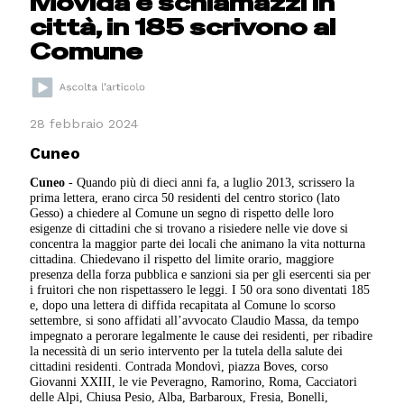
Movida e schiamazzi in
città, in 185 scrivono al
Comune
28 febbraio 2024
Cuneo
Cuneo
-
Quando più di dieci anni fa, a luglio 2013, scrissero la
prima lettera, erano circa 50 residenti del centro storico (lato
Gesso) a chiedere al Comune un segno di rispetto delle loro
esigenze di cittadini che si trovano a risiedere nelle vie dove si
concentra la maggior parte dei locali che animano la vita notturna
cittadina. Chiedevano il rispetto del limite orario, maggiore
presenza della forza pubblica e sanzioni sia per gli esercenti sia per
i fruitori che non rispettassero le leggi. I 50 ora sono diventati 185
e, dopo una lettera di diffida recapitata al Comune lo scorso
settembre, si sono affidati all’avvocato Claudio Massa, da tempo
impegnato a perorare legalmente le cause dei residenti, per ribadire
la necessità di un serio intervento per la tutela della salute dei
cittadini residenti. Contrada Mondovì, piazza Boves, corso
Giovanni XXIII, le vie Peveragno, Ramorino, Roma, Cacciatori
delle Alpi, Chiusa Pesio, Alba, Barbaroux, Fresia, Bonelli,