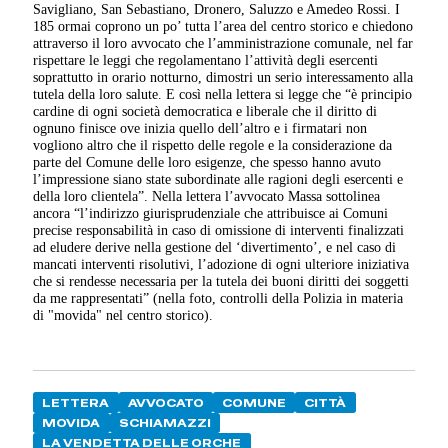
Savigliano, San Sebastiano, Dronero, Saluzzo e Amedeo Rossi. I
185 ormai coprono un po’ tutta l’area del centro storico e chiedono
attraverso il loro avvocato che l’amministrazione comunale, nel far
rispettare le leggi che regolamentano l’attività degli esercenti
soprattutto in orario notturno, dimostri un serio interessamento alla
tutela della loro salute. E così nella lettera si legge che “è principio
cardine di ogni società democratica e liberale che il diritto di
ognuno finisce ove inizia quello dell’altro e i firmatari non
vogliono altro che il rispetto delle regole e la considerazione da
parte del Comune delle loro esigenze, che spesso hanno avuto
l’impressione siano state subordinate alle ragioni degli esercenti e
della loro clientela”. Nella lettera l’avvocato Massa sottolinea
ancora “l’indirizzo giurisprudenziale che attribuisce ai Comuni
precise responsabilità in caso di omissione di interventi finalizzati
ad eludere derive nella gestione del ‘divertimento’, e nel caso di
mancati interventi risolutivi, l’adozione di ogni ulteriore iniziativa
che si rendesse necessaria per la tutela dei buoni diritti dei soggetti
da me rappresentati” (nella foto, controlli della Polizia in materia
di "movida" nel centro storico).
LETTERA
AVVOCATO
COMUNE
CITTÀ
MOVIDA
SCHIAMAZZI
LA VENDETTA DELLE ORCHE