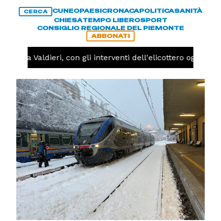
CUNEO
PAESI
CRONACA
POLITICA
SANITÀ
CERCA
CHIESA
TEMPO LIBERO
SPORT
CONSIGLIO REGIONALE DEL PIEMONTE
ABBONATI
endio a Valdieri, con gli interventi dell'elicottero oggi po