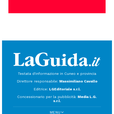
Testata d'informazione in Cuneo e provincia
Direttore responsabile:
Massimiliano Cavallo
Editrice:
LGEditoriale s.r.l.
Concessionario per la pubblicità:
Media L.G.
s.r.l.
MENU