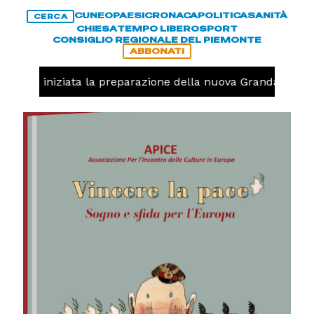
CUNEO
PAESI
CRONACA
POLITICA
SANITÀ
CERCA
CHIESA
TEMPO LIBERO
SPORT
CONSIGLIO REGIONALE DEL PIEMONTE
ABBONATI
lavolo, iniziata la preparazione della nuova Granda Volley