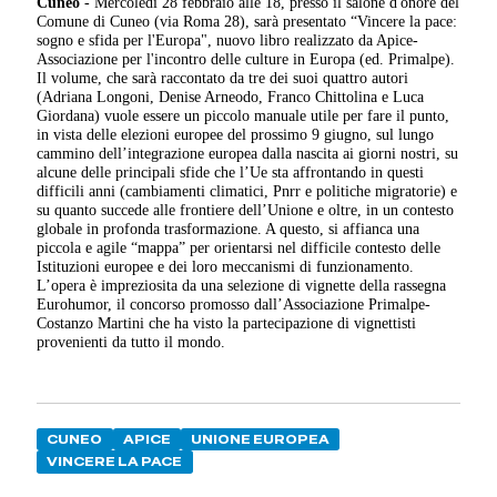
Cuneo
- Mercoledì 28 febbraio alle 18, presso il salone d'onore del
Comune di Cuneo (via Roma 28), sarà presentato “Vincere la pace:
sogno e sfida per l'Europa", nuovo libro realizzato da Apice-
Associazione per l'incontro delle culture in Europa (ed. Primalpe).
Il volume, che sarà raccontato da tre dei suoi quattro autori
(Adriana Longoni, Denise Arneodo, Franco Chittolina e Luca
Giordana) vuole essere un piccolo manuale utile per fare il punto,
in vista delle elezioni europee del prossimo 9 giugno, sul lungo
cammino dell’integrazione europea dalla nascita ai giorni nostri, su
alcune delle principali sfide che l’Ue sta affrontando in questi
difficili anni (cambiamenti climatici, Pnrr e politiche migratorie) e
su quanto succede alle frontiere dell’Unione e oltre, in un contesto
globale in profonda trasformazione. A questo, si affianca una
piccola e agile “mappa” per orientarsi nel difficile contesto delle
Istituzioni europee e dei loro meccanismi di funzionamento.
L’opera è impreziosita da una selezione di vignette della rassegna
Eurohumor, il concorso promosso dall’Associazione Primalpe-
Costanzo Martini che ha visto la partecipazione di vignettisti
provenienti da tutto il mondo.
CUNEO
APICE
UNIONE EUROPEA
VINCERE LA PACE