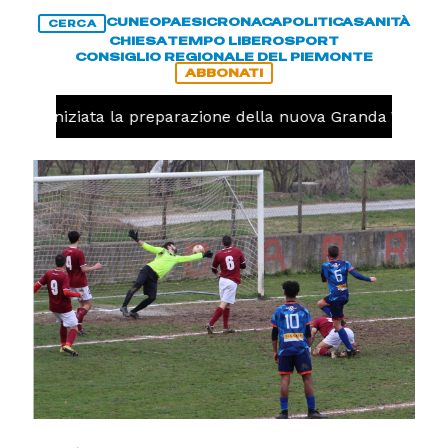
CUNEO
PAESI
CRONACA
POLITICA
SANITÀ
CERCA
CHIESA
TEMPO LIBERO
SPORT
CONSIGLIO REGIONALE DEL PIEMONTE
ABBONATI
volo, iniziata la preparazione della nuova Granda Volley 