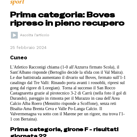
sport
Prima categoria: Boves
ripreso in pieno recupero
25 febbraio 2024
Cuneo
L'Atletico Racconigi chiama (1-0 all'Azzurra firmato Scola), il
Sant'Albano risponde (Bertoglio decide la sfida con il Val Maira).
Le due battistrada aumentano il divario sul Boves, fermato sull'1-1
casalingo dal Tre Valli: Rinaudo porta avanti i rossoblù, ripresi sul
gong dal rigore di Loregian). Torna al successo il San Rocco
Castagnaretta grazie al pirotecnico 3-2 di Carrù (nella foto il gol di
Durando), pareggio in rimonta per il Murazzo in casa dell'Area
Calcio Alba Roero (Mennitto risponde a Scoffone), senza reti
Bisalta-Ama Brenta Ceva e Valle Po-Langa Calcio. Il
Valvermenagna va sotto con il Marene per un rigore, ma trova l'1-
1 con Bertaina).
Prima categoria, girone F - risultati
giornata 22