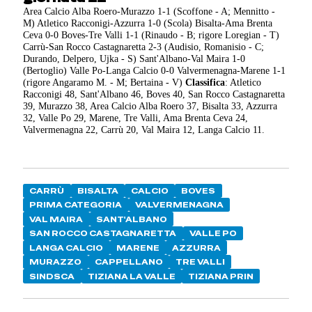
Area Calcio Alba Roero-Murazzo 1-1 (Scoffone - A; Mennitto -
M) Atletico Racconigi-Azzurra 1-0 (Scola) Bisalta-Ama Brenta
Ceva 0-0 Boves-Tre Valli 1-1 (Rinaudo - B; rigore Loregian - T)
Carrù-San Rocco Castagnaretta 2-3 (Audisio, Romanisio - C;
Durando, Delpero, Ujka - S) Sant'Albano-Val Maira 1-0
(Bertoglio) Valle Po-Langa Calcio 0-0 Valvermenagna-Marene 1-1
(rigore Angaramo M. - M; Bertaina - V)
Classifica
: Atletico
Racconigi 48, Sant'Albano 46, Boves 40, San Rocco Castagnaretta
39, Murazzo 38, Area Calcio Alba Roero 37, Bisalta 33, Azzurra
32, Valle Po 29, Marene, Tre Valli, Ama Brenta Ceva 24,
Valvermenagna 22, Carrù 20, Val Maira 12, Langa Calcio 11.
CARRÙ
BISALTA
CALCIO
BOVES
PRIMA CATEGORIA
VALVERMENAGNA
VAL MAIRA
SANT'ALBANO
SAN ROCCO CASTAGNARETTA
VALLE PO
LANGA CALCIO
MARENE
AZZURRA
MURAZZO
CAPPELLANO
TRE VALLI
SINDSCA
TIZIANA LA VALLE
TIZIANA PRIN