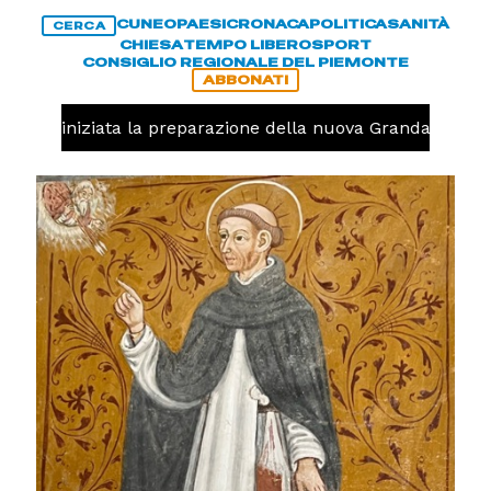
CUNEO
PAESI
CRONACA
POLITICA
SANITÀ
CERCA
CHIESA
TEMPO LIBERO
SPORT
CONSIGLIO REGIONALE DEL PIEMONTE
ABBONATI
avolo, iniziata la preparazione della nuova Granda Volley 