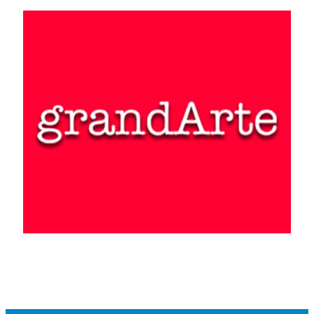
Trovarsi di fronte alla figura di Vincenzo Ferrer significa fare i
conti non solo con un capace predicatore, ma anche con un grande
visionario. Che tuttavia, anziché finire emarginato dal tessuto
ecclesiale venendo condannato e costretto all’abiura delle proprie
tesi, venne invece così tanto apprezzato da diventare un ascoltato
consigliere di re e papi, fino a vedersi proposta addirittura la
porpora cardinalizia. Proprio il ruolo di primo piano che questo
religioso avrebbe rivestito nel suo tempo spinge la
Legenda aurea
a
cominciare a parlarne narrandoi presagi di questa grandezza che,
prima ancora che nascesse, ne segnalarono il luminoso futuro:
proprio quest’ultimo «venne manifestato alla madre attraverso un
doppio indizio. Il primo fu che la madre, avendo avuto in
precedenza gestazioni sempre difficili, nel caso di Vincenzo non
solo non soffrì di alcun disturbo, ma anche l’elasticità del suo
ventre e la floridezza della sua salute erano tali che non sembrava