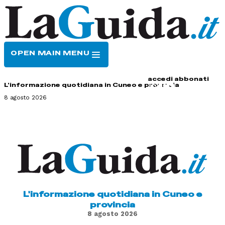
OPEN MAIN MENU
HOME
CONTATTI
accedi
abbonati
L'informazione quotidiana in Cuneo e provincia
8 agosto 2026
L'informazione quotidiana in Cuneo e
provincia
8 agosto 2026