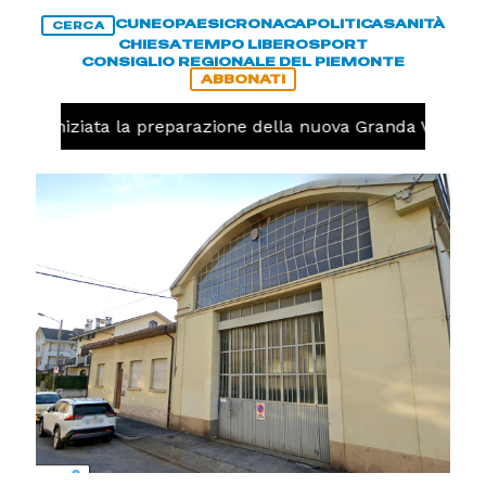
CUNEO
PAESI
CRONACA
POLITICA
SANITÀ
CERCA
CHIESA
TEMPO LIBERO
SPORT
CONSIGLIO REGIONALE DEL PIEMONTE
ABBONATI
volo, iniziata la preparazione della nuova Granda Volley (