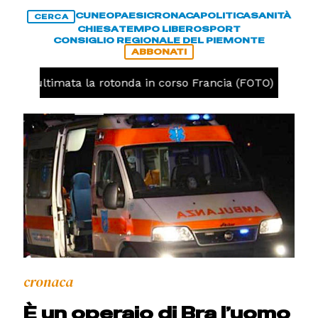
CUNEO
PAESI
CRONACA
POLITICA
SANITÀ
CERCA
CHIESA
TEMPO LIBERO
SPORT
CONSIGLIO REGIONALE DEL PIEMONTE
ABBONATI
neo, ultimata la rotonda in corso Francia (FOTO)
CRO
cronaca
È un operaio di Bra l’uomo