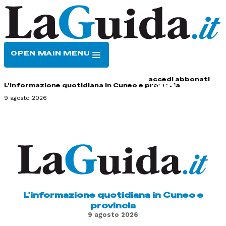
OPEN MAIN MENU
HOME
CONTATTI
accedi
abbonati
L'informazione quotidiana in Cuneo e provincia
9 agosto 2026
L'informazione quotidiana in Cuneo e
provincia
9 agosto 2026