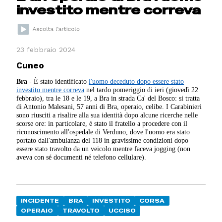
investito mentre correva
23 febbraio 2024
Cuneo
Bra
- È stato identificato
l'uomo deceduto dopo essere stato
investito mentre correva
nel tardo pomeriggio di ieri (giovedì 22
febbraio), tra le 18 e le 19, a Bra in strada Ca' del Bosco: si tratta
di Antonio Malesani, 57 anni di Bra, operaio, celibe. I Carabinieri
sono riusciti a risalire alla sua identità dopo alcune ricerche nelle
scorse ore: in particolare, è stato il fratello a procedere con il
riconoscimento all'ospedale di Verduno, dove l'uomo era stato
portato dall'ambulanza del 118 in gravissime condizioni dopo
essere stato travolto da un veicolo mentre faceva jogging (non
aveva con sé documenti né telefono cellulare).
INCIDENTE
BRA
INVESTITO
CORSA
OPERAIO
TRAVOLTO
UCCISO