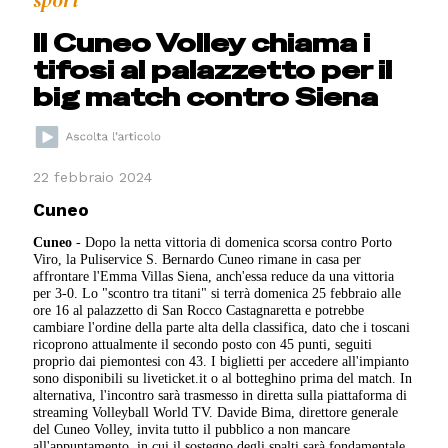
sport
Il Cuneo Volley chiama i
tifosi al palazzetto per il
big match contro Siena
22 febbraio 2024
Cuneo
Cuneo
- Dopo la netta vittoria di domenica scorsa contro Porto
Viro, la Puliservice S. Bernardo Cuneo rimane in casa per
affrontare l'Emma Villas Siena, anch'essa reduce da una vittoria
per 3-0. Lo "scontro tra titani" si terrà domenica 25 febbraio alle
ore 16 al palazzetto di San Rocco Castagnaretta e potrebbe
cambiare l'ordine della parte alta della classifica, dato che i toscani
ricoprono attualmente il secondo posto con 45 punti, seguiti
proprio dai piemontesi con 43. I biglietti per accedere all'impianto
sono disponibili su liveticket.it o al botteghino prima del match. In
alternativa, l'incontro sarà trasmesso in diretta sulla piattaforma di
streaming Volleyball World TV. Davide Bima, direttore generale
del Cuneo Volley, invita tutto il pubblico a non mancare
all'appuntamento, in cui il sostegno degli spalti sarà fondamentale.