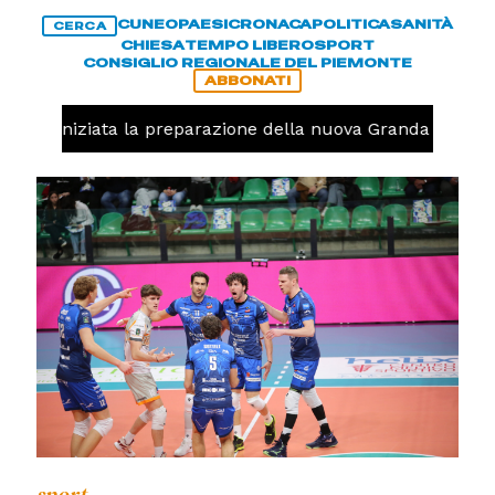
CUNEO
PAESI
CRONACA
POLITICA
SANITÀ
CERCA
CHIESA
TEMPO LIBERO
SPORT
CONSIGLIO REGIONALE DEL PIEMONTE
ABBONATI
volo, iniziata la preparazione della nuova Granda Volley 