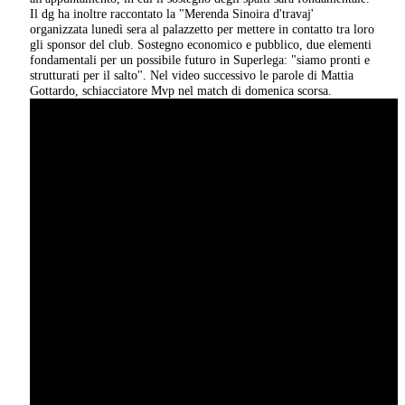
Il dg ha inoltre raccontato la "Merenda Sinoira d'travaj'
organizzata lunedì sera al palazzetto per mettere in contatto tra loro
gli sponsor del club. Sostegno economico e pubblico, due elementi
fondamentali per un possibile futuro in Superlega: "siamo pronti e
strutturati per il salto". Nel video successivo le parole di Mattia
Gottardo, schiacciatore Mvp nel match di domenica scorsa.