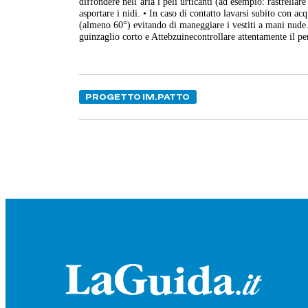
diffondere nell’aria i peli urticanti (ad esempio: rastrellar
asportare i nidi. • In caso di contatto lavarsi subito con a
(almeno 60°) evitando di maneggiare i vestiti a mani nude. 
guinzaglio corto e Attebzuinecontrollare attentamente il per
PROGETTO IM.PATTO