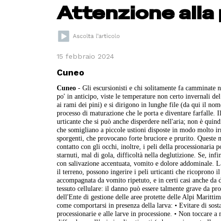
Attenzione alla
15 febbraio 2024
Cuneo
Cuneo
- Gli escursionisti e chi solitamente fa camminate n
po' in anticipo, viste le temperature non certo invernali del
ai rami dei pini) e si dirigono in lunghe file (da qui il nom
processo di maturazione che le porta e diventare farfalle. I
urticante che si può anche disperdere nell'aria; non è quindi
che somigliano a piccole ustioni disposte in modo molto ir
sporgenti, che provocano forte bruciore e prurito. Queste 
contatto con gli occhi, inoltre, i peli della processionaria 
starnuti, mal di gola, difficoltà nella deglutizione. Se, i
con salivazione accentuata, vomito e dolore addominale. La
il terreno, possono ingerire i peli urticanti che ricoprono 
accompagnata da vomito ripetuto, e in certi casi anche da di
tessuto cellulare: il danno può essere talmente grave da pro
dell'Ente di gestione delle aree protette delle Alpi Marittim
come comportarsi in presenza della larva: • Evitare di sosta
processionarie e alle larve in processione. • Non toccare a 