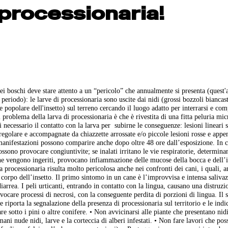
 processionaria!
ei boschi deve stare attento a un “pericolo” che annualmente si presenta (quest
 periodo): le larve di processionaria sono uscite dai nidi (grossi bozzoli biancas
e popolare dell'insetto) sul terreno cercando il luogo adatto per interrarsi e com
l problema della larva di processionaria è che è rivestita di una fitta peluria mi
 necessario il contatto con la larva per subirne le conseguenze: lesioni lineari s
regolare e accompagnate da chiazzette arrossate e/o piccole lesioni rosse e appe
manifestazioni possono comparire anche dopo oltre 48 ore dall’esposizione. In c
possono provocare congiuntivite; se inalati irritano le vie respiratorie, determin
nfine vengono ingeriti, provocano infiammazione delle mucose della bocca e dell’i
 processionaria risulta molto pericolosa anche nei confronti dei cani, i quali, 
il corpo dell’insetto. Il primo sintomo in un cane è l’improvvisa e intensa saliva
arrea. I peli urticanti, entrando in contatto con la lingua, causano una distruzi
vocare processi di necrosi, con la conseguente perdita di porzioni di lingua. Il s
e riporta la segnalazione della presenza di processionaria sul territorio e le indi
re sotto i pini o altre conifere. • Non avvicinarsi alle piante che presentano nidi
mani nude nidi, larve e la corteccia di alberi infestati. • Non fare lavori che po