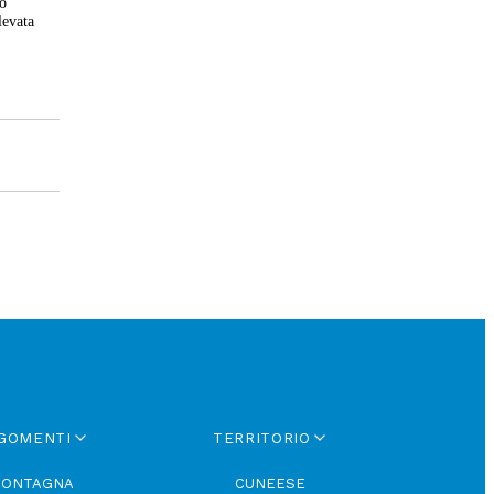
no
levata
GOMENTI
TERRITORIO
ONTAGNA
CUNEESE