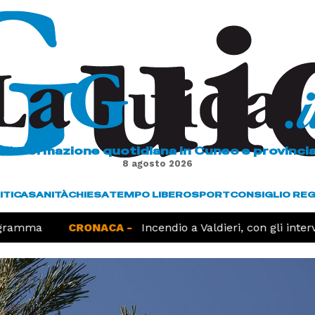
L'informazione quotidiana in Cuneo e provinci
8 agosto 2026
ITICA
SANITÀ
CHIESA
TEMPO LIBERO
SPORT
CONSIGLIO RE
gramma
CRONACA -
Incendio a Valdieri, con gli interv