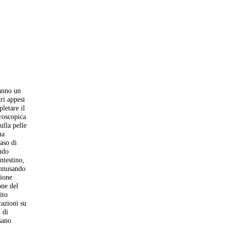
'anno un
tri appesi
pletare il
croscopica
ulla pelle
na
aso di
ando
ntestino,
annusando
zione
one del
ito
cazioni su
 di
ssano