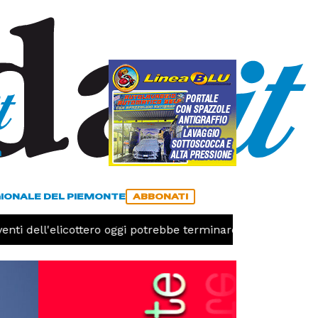
a
ACCEDI
ABBONATI
GIONALE DEL PIEMONTE
ABBONATI
enti dell'elicottero oggi potrebbe terminare l'emergenza