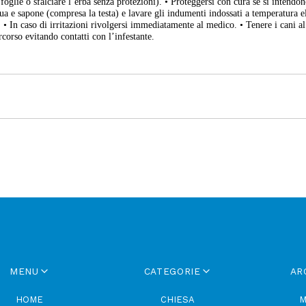
e foglie o sfalciare l’erba senza protezioni). • Proteggersi con cura se si intendo
cqua e sapone (compresa la testa) e lavare gli indumenti indossati a temperatura e
• In caso di irritazioni rivolgersi immediatamente al medico. • Tenere i cani al
corso evitando contatti con l’infestante.
MENU
CATEGORIE
AR
HOME
CHIESA
M