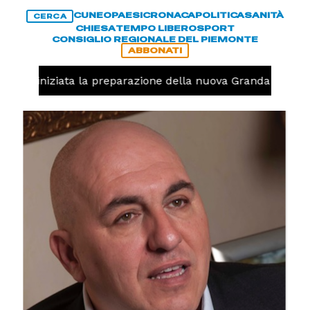
CUNEO
PAESI
CRONACA
POLITICA
SANITÀ
CERCA
CHIESA
TEMPO LIBERO
SPORT
CONSIGLIO REGIONALE DEL PIEMONTE
ABBONATI
avolo, iniziata la preparazione della nuova Granda Volley 